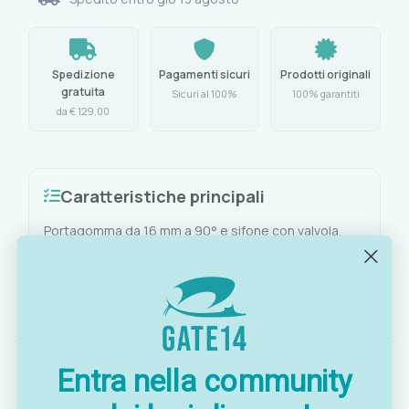
Spedizione
Pagamenti sicuri
Prodotti originali
gratuita
Sicuri al 100%
100% garantiti
da € 129,00
Caratteristiche principali
Portagomma da 16 mm a 90° e sifone con valvola,
che evita in maniera assoluta l'entrata di acqua nello
scafo. Carcassa in nylon, parte esterna in acciaio
inox lucidato. Progettato secondo i requisiti prescritti
dalla norma UNI EN ISO 21487.
Entra nella community