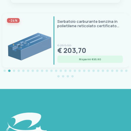
-24%
Serbatoio carburante benzina in
polietilene reticolato certificato
RINA
€ 269,50
€ 203,70
Risparmi €65.80