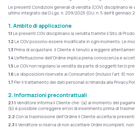
Le presenti Condizioni generali di vendita (CGV) disciplinano le
ultimo integrato dal D.Lgs. n. 209/2025 (G.U. n. 5 dell'8 gennaio 
1. Ambito di applicazione
1.1
Le presenti CGV disciplinano la vendita tramite il Sito di Prodot
1.2
Le CGV possono essere modificate in ogni momento. Le modifich
1.3
Prima di acquistare, il Cliente è tenuto a leggere attentamen
1.4
L'effettuazione dell'Ordine implica piena conoscenza e accet
1.5
Le CGV non regolano la vendita da parte di soggetti terzi presen
1.6
Le disposizioni riservate ai Consumatori (incluso l'art. 8) non 
1.7
Per il trattamento dei dati personali si rimanda alla Privacy Pol
2. Informazioni precontrattuali
2.1
Il Venditore informa il Cliente che: (a) al momento del pagame
(b) è possibile correggere errori di inserimento prima di trasmett
2.2
Con la trasmissione dell'Ordine il Cliente accetta le presenti 
2.3
Il Venditore si riserva di non accettare Ordini incompleti, non co