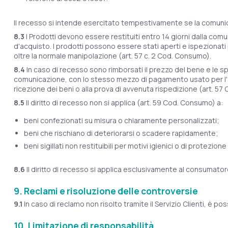
Il recesso si intende esercitato tempestivamente se la comunic
8.3
I Prodotti devono essere restituiti entro 14 giorni dalla comu
d'acquisto. I prodotti possono essere stati aperti e ispezionati 
oltre la normale manipolazione (art. 57 c. 2 Cod. Consumo).
8.4
In caso di recesso sono rimborsati il prezzo del bene e le s
comunicazione, con lo stesso mezzo di pagamento usato per l'acq
ricezione dei beni o alla prova di avvenuta rispedizione (art. 5
8.5
Il diritto di recesso non si applica (art. 59 Cod. Consumo) a:
beni confezionati su misura o chiaramente personalizzati;
beni che rischiano di deteriorarsi o scadere rapidamente;
beni sigillati non restituibili per motivi igienici o di protezio
8.6
Il diritto di recesso si applica esclusivamente al consumatore
9. Reclami e risoluzione delle controversie
9.1
In caso di reclamo non risolto tramite il Servizio Clienti, è 
10. Limitazione di responsabilità