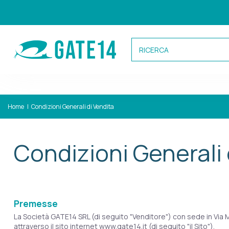
Categorie
Home
Condizioni Generali di Vendita
Caricamento categorie...
Condizioni Generali 
Premesse
La Società GATE14 SRL (di seguito "Venditore") con sede in Via M
attraverso il sito internet www.gate14.it (di seguito "il Sito").