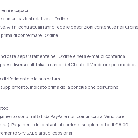
enni e capaci.
le comunicazioni relative all'Ordine.
ive. Ai fini contrattuali fanno fede le descrizioni contenute nell'Ordi
o prima di confermare l'Ordine.
 indicate separatamente nell'Ordine e nella e-mail di conferma.
aesi diversi dall'Italia, a carico del Cliente. Il Venditore può modific
 di riferimento e la sua natura.
n supplemento, indicato prima della conclusione dell'Ordine.
etodi:
 pagamento sono trattati da PayPal e non comunicati al Venditore.
lusa). Pagamento in contanti al corriere; supplemento di € 6,00.
mento SPV S.r.l. e ai suoi cessionari.