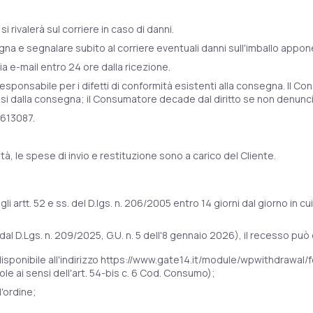
 rivalerà sul corriere in caso di danni.
segna e segnalare subito al corriere eventuali danni sull'imballo appo
 e-mail entro 24 ore dalla ricezione.
responsabile per i difetti di conformità esistenti alla consegna. Il Co
esi dalla consegna; il Consumatore decade dal diritto se non denuncia
2 613087.
tà, le spese di invio e restituzione sono a carico del Cliente.
i artt. 52 e ss. del D.lgs. n. 206/2005 entro 14 giorni dal giorno in cu
dal D.Lgs. n. 209/2025, G.U. n. 5 dell'8 gennaio 2026), il recesso pu
disponibile all'indirizzo https://www.gate14.it/module/wpwithdrawal/f
e ai sensi dell'art. 54-bis c. 6 Cod. Consumo);
'ordine;