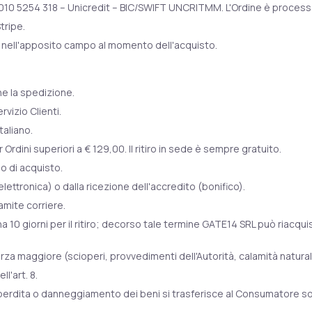
10 5254 318 – Unicredit – BIC/SWIFT UNCRITMM. L'Ordine è processat
tripe.
rla nell'apposito campo al momento dell'acquisto.
ne la spedizione.
rvizio Clienti.
taliano.
rdini superiori a € 129,00. Il ritiro in sede è sempre gratuito.
o di acquisto.
ttronica) o dalla ricezione dell'accredito (bonifico).
ramite corriere.
te ha 10 giorni per il ritiro; decorso tale termine GATE14 SRL può riacqu
rza maggiore (scioperi, provvedimenti dell'Autorità, calamità natural
ll'art. 8.
o di perdita o danneggiamento dei beni si trasferisce al Consumatore