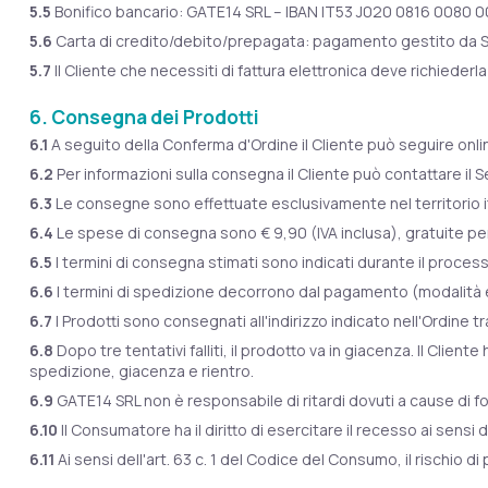
5.5
Bonifico bancario: GATE14 SRL – IBAN IT53 J020 0816 0080 00
5.6
Carta di credito/debito/prepagata: pagamento gestito da S
5.7
Il Cliente che necessiti di fattura elettronica deve richiede
6. Consegna dei Prodotti
6.1
A seguito della Conferma d'Ordine il Cliente può seguire onli
6.2
Per informazioni sulla consegna il Cliente può contattare il Se
6.3
Le consegne sono effettuate esclusivamente nel territorio i
6.4
Le spese di consegna sono € 9,90 (IVA inclusa), gratuite per O
6.5
I termini di consegna stimati sono indicati durante il process
6.6
I termini di spedizione decorrono dal pagamento (modalità ele
6.7
I Prodotti sono consegnati all'indirizzo indicato nell'Ordine t
6.8
Dopo tre tentativi falliti, il prodotto va in giacenza. Il Clien
spedizione, giacenza e rientro.
6.9
GATE14 SRL non è responsabile di ritardi dovuti a cause di fo
6.10
Il Consumatore ha il diritto di esercitare il recesso ai sensi de
6.11
Ai sensi dell'art. 63 c. 1 del Codice del Consumo, il rischi