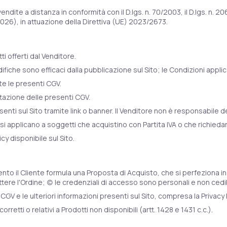
 vendite a distanza in conformità con il D.lgs. n. 70/2003, il D.lgs.
2026), in attuazione della Direttiva (UE) 2023/2673.
ti offerti dal Venditore.
e sono efficaci dalla pubblicazione sul Sito; le Condizioni applicabi
te le presenti CGV.
tazione delle presenti CGV.
ti sul Sito tramite link o banner. Il Venditore non è responsabile dell
si applicano a soggetti che acquistino con Partita IVA o che richiedano
icy disponibile sul Sito.
nto il Cliente formula una Proposta di Acquisto, che si perfeziona in
ere l'Ordine; (c) le credenziali di accesso sono personali e non cedibi
CGV e le ulteriori informazioni presenti sul Sito, compresa la Privacy 
rretti o relativi a Prodotti non disponibili (artt. 1428 e 1431 c.c.).