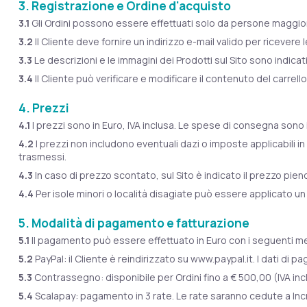
3. Registrazione e Ordine d'acquisto
3.1
Gli Ordini possono essere effettuati solo da persone maggior
3.2
Il Cliente deve fornire un indirizzo e-mail valido per ricevere 
3.3
Le descrizioni e le immagini dei Prodotti sul Sito sono indicat
3.4
Il Cliente può verificare e modificare il contenuto del carrell
4. Prezzi
4.1
I prezzi sono in Euro, IVA inclusa. Le spese di consegna sono
4.2
I prezzi non includono eventuali dazi o imposte applicabili in p
trasmessi.
4.3
In caso di prezzo scontato, sul Sito è indicato il prezzo pieno
4.4
Per isole minori o località disagiate può essere applicato u
5. Modalità di pagamento e fatturazione
5.1
Il pagamento può essere effettuato in Euro con i seguenti m
5.2
PayPal: il Cliente è reindirizzato su www.paypal.it. I dati di
5.3
Contrassegno: disponibile per Ordini fino a € 500,00 (IVA inc
5.4
Scalapay: pagamento in 3 rate. Le rate saranno cedute a Incre