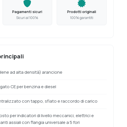
Pagamenti sicuri
Prodotti originali
Sicuri al 100%
100% garantiti
rincipali
tilene ad alta densità) arancione
ato CE per benzina e diesel
tralizzato con tappo, sfiato e raccordo di carico
sto per indicatori di livello meccanici, elettrici e
anti assiali con flangia universale a 5 fori