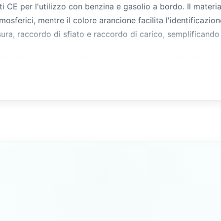
i CE per l'utilizzo con benzina e gasolio a bordo. Il material
mosferici, mentre il colore arancione facilita l'identificazio
ra, raccordo di sfiato e raccordo di carico, semplificando l
ompatibile con una gamma ampia di soluzioni: indicatori mecca
scelta nella configurazione del sistema di monitoraggio. Adatt
cità per adattarsi a scafi di varie dimensioni.