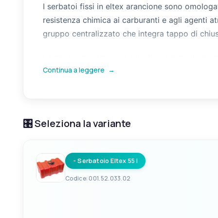
I serbatoi fissi in eltex arancione sono omologat
resistenza chimica ai carburanti e agli agenti at
gruppo centralizzato che integra tappo di chiusu
La predisposizione per il livello carburante è c
Continua a leggere
→
flangia universale a 5 fori, lasciando libertà di 
vani carburante, sono disponibili in diverse capa
🎛️ Seleziona la variante
- Serbatoio Eltex 55 l
Codice: 001.52.033.02