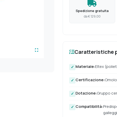
Spedizione gratuita
da € 129,00
Caratteristiche p
Materiale:
Eltex (polie
Certificazione:
Omolog
Dotazione:
Gruppo cen
Compatibilità:
Predispo
galleggi