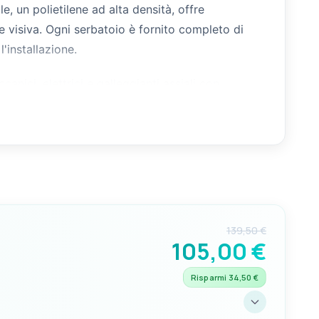
e, un polietilene ad alta densità, offre
ne visiva. Ogni serbatoio è fornito completo di
'installazione.
nici, elettrici e galleggianti assiali con
i all'installazione fissa in sentina o in appositi
139,50 €
105,00 €
Risparmi 34,50 €