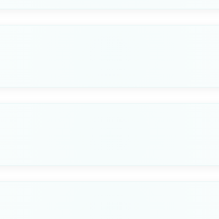
LUNGHEZZA CM
CAPACITÀ L
65
55
LUNGHEZZA CM
CAPACITÀ L
Seleziona questa variante
50
33
LUNGHEZZA CM
CAPACITÀ L
Seleziona questa variante
80
53