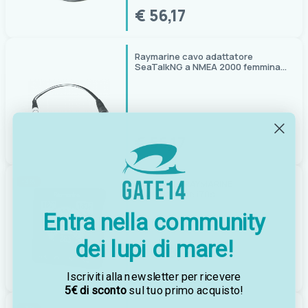
€ 56,17
Raymarine cavo adattatore
SeaTalkNG a NMEA 2000 femmina,
0,4 m
€ 56,17
-3%
Strumento RAYMARINE
multifunzione i70s
Entra nella community
€ 724,00
dei lupi di mare!
€ 698,20
Risparmi €25.80
Iscriviti alla newsletter per ricevere
5€ di sconto
sul tuo primo acquisto!