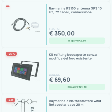
Raymarine RS150 antenna GPS 10
Hz, 72 canali, connessione
SeaTalkNG
€ 359,50
€ 350,00
Risparmi €9.50
-29%
Kit refitting boccaporto senza
modifica del foro esistente
€ 98,90
€ 69,60
Risparmi €29.30
-4%
Raymarine Z195 trasduttore wind
Rotavecta, cavo 20 m