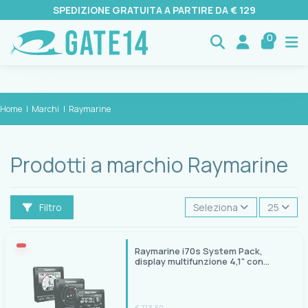
SPEDIZIONE GRATUITA A PARTIRE DA € 129
0
Home
Marchi
Raymarine
Prodotti a marchio Raymarine
Filtro
Seleziona
25
Raymarine i70s System Pack,
display multifunzione 4,1" con
trasduttori
€ 713,50