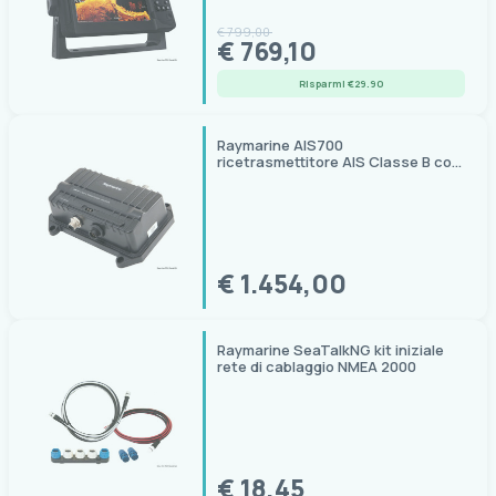
€ 799,00
€ 769,10
Risparmi €29.90
Raymarine AIS700
ricetrasmettitore AIS Classe B con
splitter VHF integrato
€ 1.454,00
Raymarine SeaTalkNG kit iniziale
rete di cablaggio NMEA 2000
€ 18,45