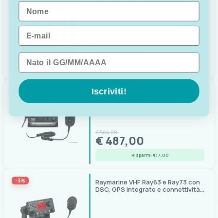
-3%
Strumenti i50 / i60 RAYMARINE
Name
Email
€ 604,00
€ 580,90
Data di nascita
Risparmi €23.10
Iscriviti!
-3%
Radio RAYMARINE VHF Ray53
€ 504,00
€ 487,00
Risparmi €17.00
-3%
Raymarine VHF Ray63 e Ray73 con
DSC, GPS integrato e connettività
NMEA