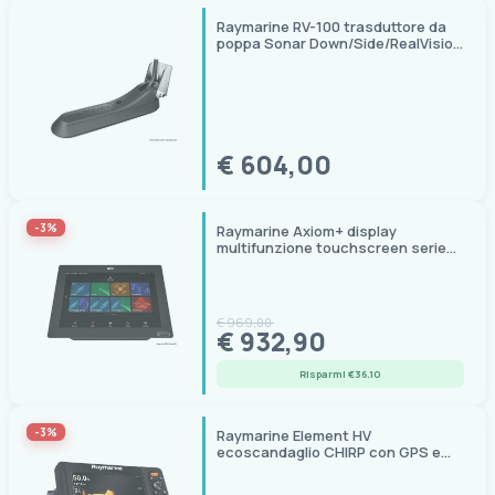
Raymarine RV-100 trasduttore da
poppa Sonar Down/Side/RealVision
3D
€ 604,00
-3%
Raymarine Axiom+ display
multifunzione touchscreen serie
Axiom Plus
€ 969,00
€ 932,90
Risparmi €36.10
-3%
Raymarine Element HV
ecoscandaglio CHIRP con GPS e
sonar HyperVision