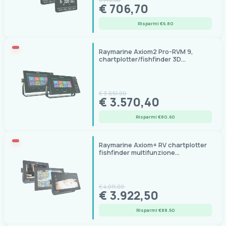
€ 706,70
Risparmi €6.80
Raymarine Axiom2 Pro-RVM 9,
chartplotter/fishfinder 3D
RealVision MAX 1000W
€ 3.651,00
€ 3.570,40
Risparmi €80.60
Raymarine Axiom+ RV chartplotter
fishfinder multifunzione
touchscreen
€ 4.011,00
€ 3.922,50
Risparmi €88.50