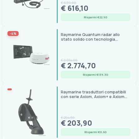
€ 639,00
€ 616,10
Risparmi €22.90
-4%
Raymarine Quantum radar allo
stato solido con tecnologia
Doppler
€ 2.914,00
€ 2.774,70
Risparmi €139.30
Raymarine trasduttori compatibili
con serie Axiom, Axiom+ e Axiom
Pro
€ 204,50
€ 203,90
Risparmi €0.60