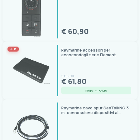
€ 60,90
-6%
Raymarine accessori per
ecoscandagli serie Element
€ 65,90
€ 61,80
Risparmi €4.10
Raymarine cavo spur SeaTalkNG 3
m, connessione dispositivi al
backbone STNG