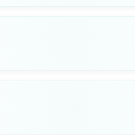
D
ALTEZZA MM
1"1/4
600+25
MM +/- 5%*
A - VENT Ø MM
B - FILLER CAP
16/20
38/50
Seleziona questa variante
D
ALTEZZA MM
1"1/4
600+25
MM +/- 5%*
A - VENT Ø MM
B - FILLER CAP
16/20
38/50
Seleziona questa variante
D
ALTEZZA MM