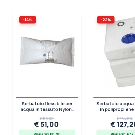
BASE MM
SPESSORE STANDARD 
-14%
-22%
500x600
7
Serbatoio flessibile per
Serbatoio acqua 
acqua in tessuto Nylon-
in polipropilene
PVC
60L, a pare
€ 59,90
€ 164,50
€ 51,00
€ 127,
Risparmi €8.90
Risparmi €37