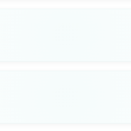
1"1/4
600+25
MM +/- 5%*
A - VENT Ø MM
B - FILLER CAP
16/20
38/50
Seleziona questa variante
D
ALTEZZA MM
1"1/4
700+25
MM +/- 5%*
A - VENT Ø MM
B - FILLER CAP
16/20
38/50
Seleziona questa variante
D
ALTEZZA MM
1"1/4
1000+25