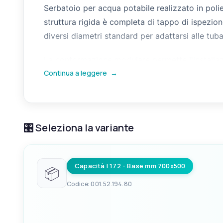
Serbatoio per acqua potabile realizzato in poliet
struttura rigida è completa di tappo di ispezione
diversi diametri standard per adattarsi alle tub
La conformazione modulare permette l'installazio
Continua a leggere
→
per il montaggio di indicatori di livello con fla
l'integrazione nell'impianto idrico di bordo dire
🎛️ Seleziona la variante
Capacità l 172 - Base mm 700x500
📦
Codice: 001.52.194.80