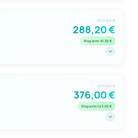
343
379,50 €
 Ø MM
288,20 €
Risparmi 91,30 €
CAPACITÀ L
170
519,00 €
 Ø MM
376,00 €
Risparmi 143,00 €
CAPACITÀ L
236