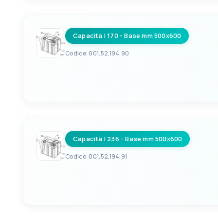
8033137157394
3/4"
Capacità l 170 - Base mm 500x600
BASE MM
SPESSORE STANDARD 
1400x500
7
Codice: 001.52.194.90
EAN
C
8033137157400
3/4"
Capacità l 236 - Base mm 500x600
BASE MM
SPESSORE STANDARD 
500x600
6
Codice: 001.52.194.91
EAN
C
8033137157417
3/4"