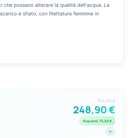
ci che possano alterare la qualità dell'acqua. La
scarico e sfiato, con filettature femmine in
 spazi non regolari. Il serbatoio è predisposto
 serie. L'insieme delle predisposizioni rende
324,50 €
248,90 €
Risparmi 75,60 €