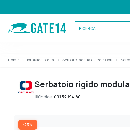
Categorie
Home
Idraulica barca
Serbatoi acqua e accessori
Serb
Caricamento categorie...
Serbatoio rigido modular
Codice:
001.52.194.80
-23%