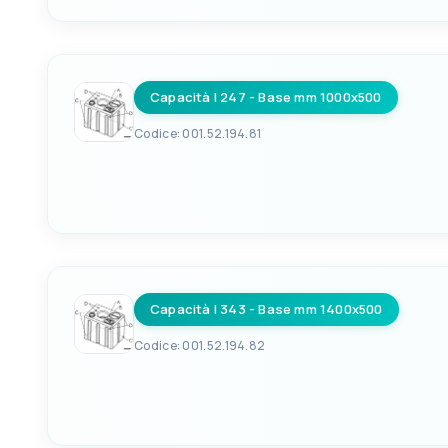
EAN
C
8033137157370
3/4"
Capacità l 247 - Base mm 1000x500
BASE MM
SPESSORE STANDARD 
700x500
5.5
Codice: 001.52.194.81
EAN
C
8033137157387
3/4"
Capacità l 343 - Base mm 1400x500
BASE MM
SPESSORE STANDARD 
1000x500
7
Codice: 001.52.194.82
EAN
C