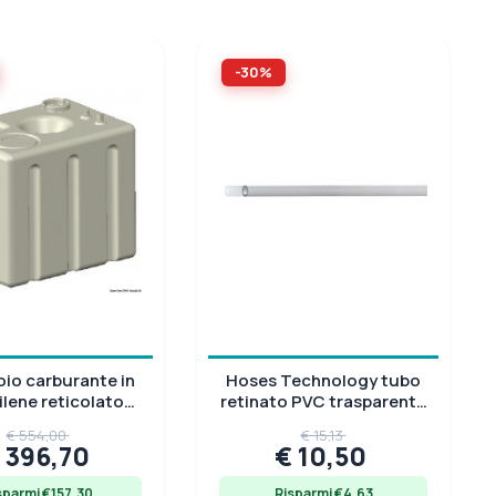
 Ø MM
-30%
io carburante in
Hoses Technology tubo
ilene reticolato
retinato PVC trasparente
ficato RINA-CE
10 bar, Ø 8-30 mm, rotolo
€ 554,00
€ 15,13
 396,70
€ 10,50
sparmi €157.30
Risparmi €4.63