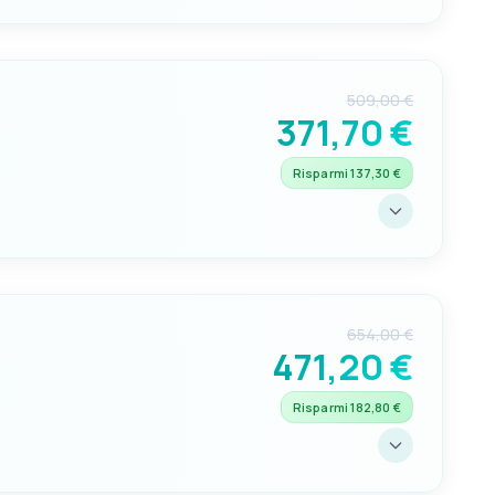
CAPACITÀ L
172
509,00 €
 Ø MM
371,70 €
Risparmi 137,30 €
CAPACITÀ L
247
654,00 €
 Ø MM
471,20 €
Risparmi 182,80 €
CAPACITÀ L