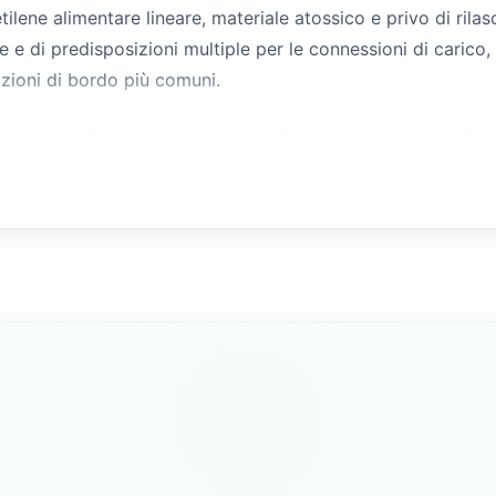
ilene alimentare lineare, materiale atossico e privo di rilas
 e di predisposizioni multiple per le connessioni di carico, 
azioni di bordo più comuni.
ne in sentina o nei vani tecnici dell'imbarcazione, anche in
ngia VDO a 5 fori, compatibili con i galleggianti della stessa
tta e senza adattatori aggiuntivi.