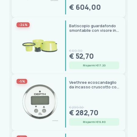
€ 604,00
-24%
Batiscopio guardafondo
smontabile con visore in
vetro temperato
€ 69,90
€ 52,70
Risparmi €17.20
-5%
Veethree ecoscandaglio
da incasso cruscotto con
display LCD
€ 299,50
€ 282,70
Risparmi €16.80