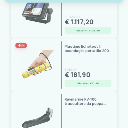
fishfinder touchscreen 9"
€ 1.226,00
€ 1.117,20
Risparmi €108.80
-14%
Plastimo Echotest II,
scandaglio portatile 200
kHz, portata 80 m
€ 213,78
€ 181,90
Risparmi €31.88
Raymarine RV-100
trasduttore da poppa
Sonar
Down/Side/RealVision 3D