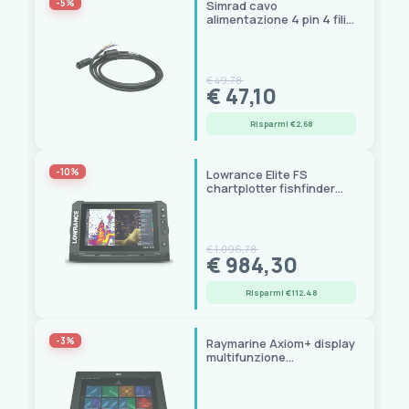
-5%
Simrad cavo
alimentazione 4 pin 4 fili
liberi GO NSX NSS Evo3
B&G Zeus 2/3
€ 49,78
€ 47,10
Risparmi €2.68
-10%
Lowrance Elite FS
chartplotter fishfinder
touchscreen, Wi-Fi,
NMEA 2000
€ 1.096,78
€ 984,30
Risparmi €112.48
-3%
Raymarine Axiom+ display
multifunzione
touchscreen serie Axiom
Plus