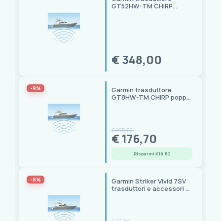
GT52HW-TM CHIRP
ClearVU/SideVU poppa 12
pin ricambio
€ 348,00
-9%
Garmin trasduttore
GT8HW-TM CHIRP poppa
8 pin per Striker Vivid 9SV
€ 195,20
€ 176,70
Risparmi €18.50
-8%
Garmin Striker Vivid 7SV
trasduttori e accessori di
ricambio