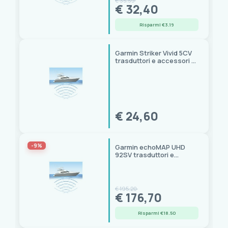
€ 35,59
€ 32,40
Risparmi €3.19
Garmin Striker Vivid 5CV
trasduttori e accessori di
ricambio
€ 24,60
-9%
Garmin echoMAP UHD
92SV trasduttori e
accessori di ricambio
€ 195,20
€ 176,70
Risparmi €18.50