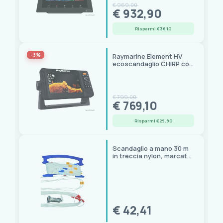
€ 969,00
€ 932,90
Risparmi €36.10
-3%
Raymarine Element HV
ecoscandaglio CHIRP con
GPS e sonar HyperVision
€ 799,00
€ 769,10
Risparmi €29.90
Scandaglio a mano 30 m
in treccia nylon, marcato
ogni metro
€ 42,41