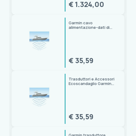
Garmin
(44)
€ 1.324,00
Glomex
(1)
LOWRANCE
(30)
NANTONG FIVE-WOOD IMPORT & EXPORT
(1)
Garmin cavo
alimentazione-dati di
Norcross
(1)
ricambio per echoMAP
Plus CHIRP 42CV
Osculati
(4)
PLASTIMO
(1)
Pol Mar
(1)
€ 35,59
Raymarine
(25)
Simrad
(1)
Uflex
(1)
Trasduttori e Accessori
Prezzo
Veethree
(1)
Ecoscandaglio Garmin
Striker Vivid 7CV
0,00 € - 4.979,00 €
€ 35,59
Garmin trasduttore