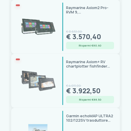
Raymarine Axiom2 Pro-
RVM 9,
chartplotter/fishfinder 3D
RealVision MAX 1000W
€ 3.651,00
€ 3.570,40
Risparmi €80.60
Raymarine Axiom+ RV
chartplotter fishfinder
multifunzione
touchscreen
€ 4.011,00
€ 3.922,50
Risparmi €88.50
Garmin echoMAP ULTRA2
102/122SV trasduttore
GT54UHD-TM, 500W, 12
pin 6m