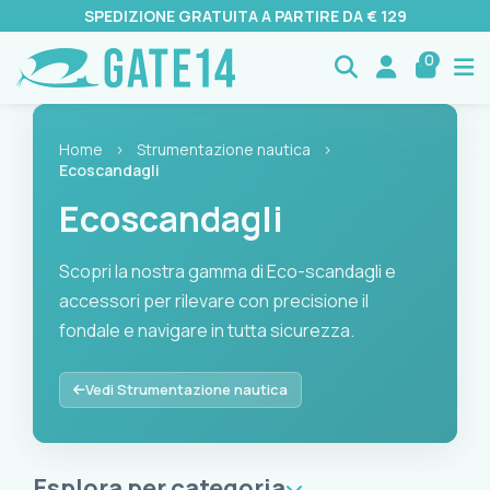
SPEDIZIONE GRATUITA A PARTIRE DA € 129
0
Home
›
Strumentazione nautica
›
Ecoscandagli
Ecoscandagli
Scopri la nostra gamma di Eco-scandagli e
accessori per rilevare con precisione il
fondale e navigare in tutta sicurezza.
Scopri la nostra gamma di Eco-scandagli e accessori per rile
Vedi Strumentazione nautica
Esplora per categoria