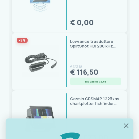
€ 0,00
-5%
Lowrance trasduttore
SplitShot HDI 200 kHz
StructureScan 8 pin
Xsonic
€ 123,18
€ 116,50
Risparmi €6.68
Garmin GPSMAP 1223xsv
chartplotter fishfinder
touchscreen 12", 1kW,
NMEA2000
€ 3.073,00