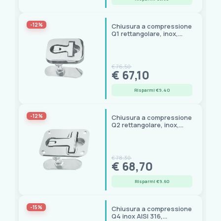
-12%
Chiusura a compressione
Q1 rettangolare, inox,
montaggio interno
€ 76,50
€ 67,10
Risparmi €9.40
-12%
Chiusura a compressione
Q2 rettangolare, inox,
montaggio esterno
€ 78,30
€ 68,70
Risparmi €9.60
-15%
Chiusura a compressione
Q4 inox AISI 316,