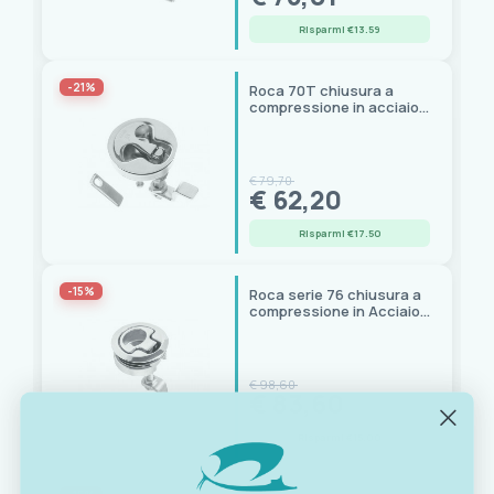
Risparmi €13.59
-21%
Roca 70T chiusura a
compressione in acciaio
inox AISI 316
€ 79,70
€ 62,20
Risparmi €17.50
-15%
Roca serie 76 chiusura a
compressione in Acciaio
Inox AISI 316
€ 98,60
€ 83,60
Risparmi €15.00