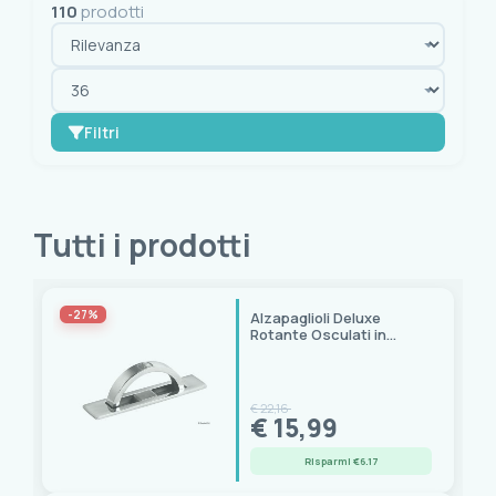
110
prodotti
Filtri
OK
cancella tutto
Tutti i prodotti
Selezioni
Scontati
(108)
-27%
Alzapaglioli Deluxe
Rotante Osculati in
Marca
Acciaio Inox con
Prigionieri
Foresti
(12)
€ 22,16
GATE14
(1)
€ 15,99
OLCESE RICCI
(2)
Risparmi €6.17
Osculati
(32)
Southco
(2)