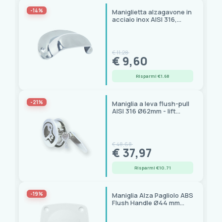
-14%
Trem
(16)
Maniglietta alzagavone in
acciaio inox AISI 316,
88x35 mm
Prezzo
0,00 € - 154,00 €
€ 11,28
€ 9,60
Risparmi €1.68
-21%
Maniglia a leva flush-pull
AISI 316 Ø62mm - lift
handle
€ 48,68
€ 37,97
Risparmi €10.71
-19%
Maniglia Alza Pagliolo ABS
Flush Handle Ø44 mm
Bianco