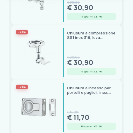
€ 39,60
€ 30,90
Risparmi €8.70
-21%
Chiusura a compressione
SS1 inox 316, leva
regolabile per paglioli
€ 39,60
€ 30,90
Risparmi €8.70
-21%
Chiusura a incasso per
portelli e paglioli, inox,
57x40 mm
€ 14,90
€ 11,70
Risparmi €3.20