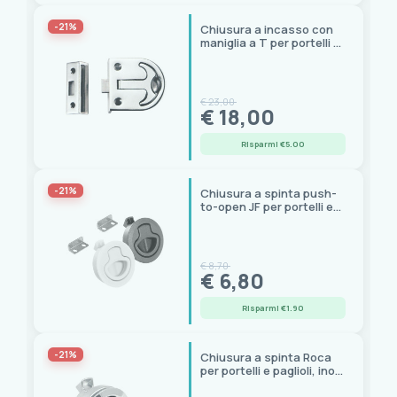
-21%
Chiusura a incasso con
maniglia a T per portelli e
paglioli, inox, 57x65 mm
€ 23,00
€ 18,00
Risparmi €5.00
-21%
Chiusura a spinta push-
to-open JF per portelli e
paglioli
€ 8,70
€ 6,80
Risparmi €1.90
-21%
Chiusura a spinta Roca
per portelli e paglioli, inox
AISI 316 lucidato