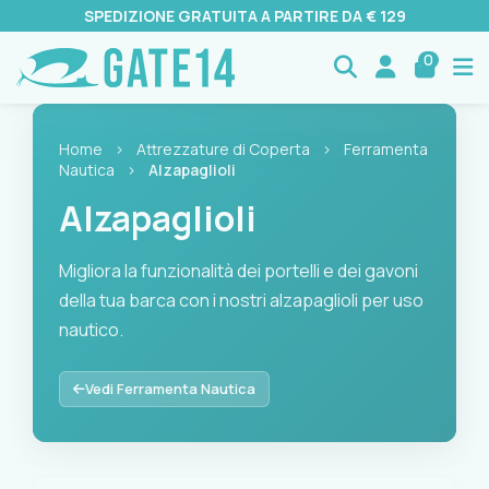
SPEDIZIONE GRATUITA A PARTIRE DA € 129
0
Home
›
Attrezzature di Coperta
›
Ferramenta
Nautica
›
Alzapaglioli
Alzapaglioli
Migliora la funzionalità dei portelli e dei gavoni
della tua barca con i nostri alzapaglioli per uso
nautico.
Migliora la funzionalità dei portelli e dei gavoni della tua bar
Vedi Ferramenta Nautica