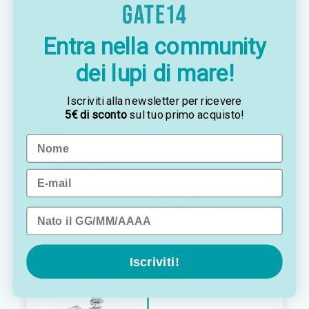
-15%
Southco serie M1
chiusura a compressione
in acciaio inox IP65
Entra nella community
€ 98,60
€ 83,60
dei lupi di mare!
Risparmi €15.00
Iscriviti alla newsletter per ricevere
5€ di sconto
sul tuo primo acquisto!
-15%
Southco serie M1
Name
chiusura a compressione
in acciaio inox IP65
Email
€ 108,00
€ 91,30
Data di nascita
Risparmi €16.70
-21%
Chiusura a compressione
Iscriviti!
in acciaio inox 316 per
paglioli e boccaporti