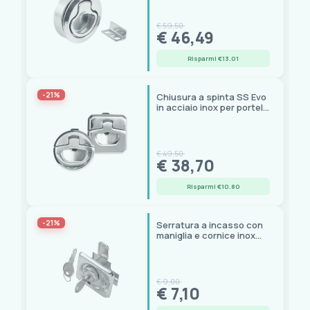
€ 59,50
€ 46,49
Risparmi €13.01
-21%
Chiusura a spinta SS Evo
in acciaio inox per portelli
e paglioli
€ 49,50
€ 38,70
Risparmi €10.80
-21%
Serratura a incasso con
maniglia e cornice inox
per portelli
€ 9,00
€ 7,10