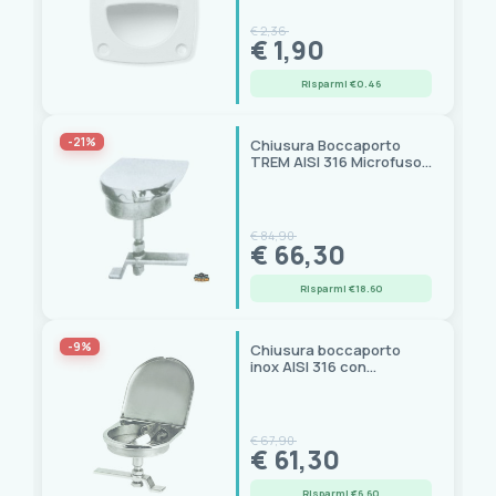
€ 2,36
€ 1,90
Risparmi €0.46
-21%
Chiusura Boccaporto
TREM AISI 316 Microfuso
115x120 mm
€ 84,90
€ 66,30
Risparmi €18.60
-9%
Chiusura boccaporto
inox AISI 316 con
portalucchetto, base
110x115 mm
€ 67,90
€ 61,30
Risparmi €6.60