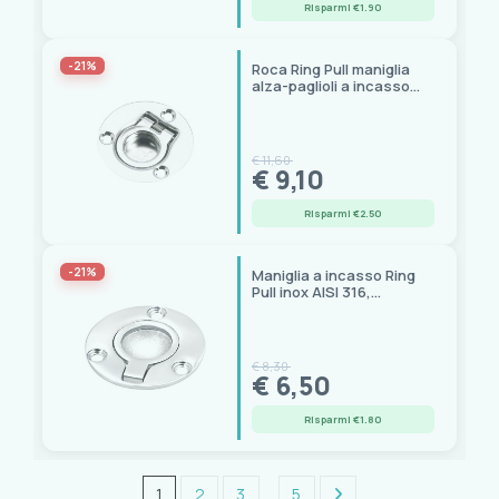
Risparmi €1.90
-21%
Roca Ring Pull maniglia
alza-paglioli a incasso
inox tonda, ø50 mm
€ 11,60
€ 9,10
Risparmi €2.50
-21%
Maniglia a incasso Ring
Pull inox AISI 316,
diametro 50 mm
€ 8,30
€ 6,50
Risparmi €1.80
1
2
3
…
5