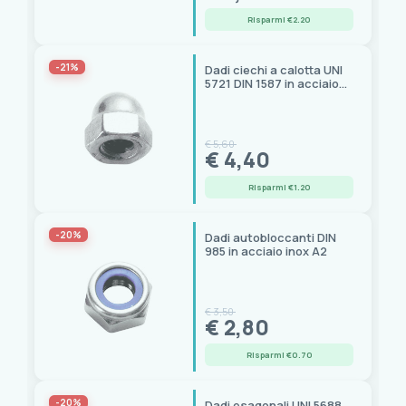
Seasure
(1)
Risparmi €2.20
Southco
(10)
Sprenger
(2)
-21%
Dadi ciechi a calotta UNI
Sugatsune
(6)
5721 DIN 1587 in acciaio
Trem
(254)
inox A2
Ultraflex
(1)
Viadana
(13)
€ 5,60
€ 4,40
Whale
(2)
Wichard
(20)
Risparmi €1.20
-20%
Dadi autobloccanti DIN
985 in acciaio inox A2
€ 3,50
€ 2,80
Risparmi €0.70
-20%
Dadi esagonali UNI 5688