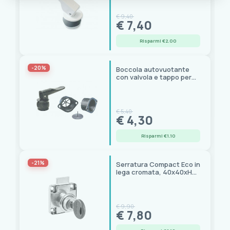
€ 9,40
€ 7,40
Risparmi €2.00
-20%
Boccola autovuotante
con valvola e tappo per
imbarcazioni
€ 5,40
€ 4,30
Risparmi €1.10
-21%
Serratura Compact Eco in
lega cromata, 40x40xH7
mm, 2 chiavi
€ 9,90
€ 7,80