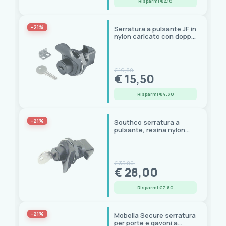
Risparmi €2.10
-21%
Serratura a pulsante JF in
nylon caricato con doppia
chiave e scontro inox
€ 19,80
€ 15,50
Risparmi €4.30
-21%
Southco serratura a
pulsante, resina nylon
rinforzata, porta max 12,5
mm
€ 35,80
€ 28,00
Risparmi €7.80
-21%
Mobella Secure serratura
per porte e gavoni a