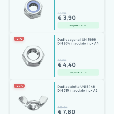
GUIDI
(1)
Igloo
(1)
€ 4,90
€ 3,90
Lewmar
(1)
Marlow
(1)
Risparmi €1.00
MAVI MARE
(6)
Mobella
(10)
-21%
Dadi esagonali UNI 5688
Motomarine
(3)
DIN 934 in acciaio inox A4
MTM
(4)
NANTONG FIVE-WOOD IMPORT & EXPORT
(13)
Novibra
(1)
€ 5,60
€ 4,40
NUOVA RADE
(13)
OLCESE RICCI
(25)
Risparmi €1.20
Osculati
(416)
PLASTIMO
(2)
-22%
Dadi ad alette UNI 5448
DIN 315 in acciaio inox A2
QUICK
(2)
Riviera
(1)
Roca
(15)
€ 10,00
Ropeye
(4)
€ 7,80