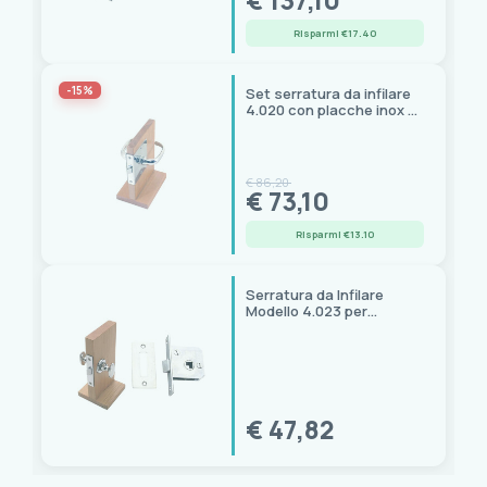
€ 137,10
Risparmi €17.40
-15%
Set serratura da infilare
4.020 con placche inox e
maniglie
€ 86,20
€ 73,10
Risparmi €13.10
Serratura da Infilare
Modello 4.023 per
Nautica
€ 47,82