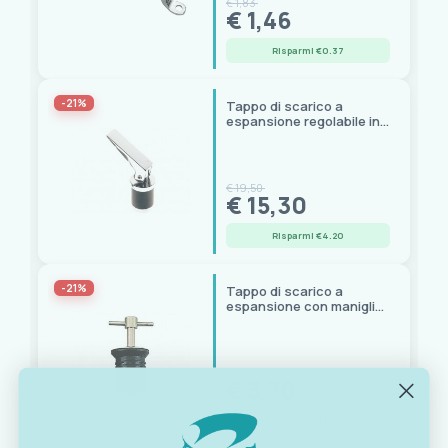
€ 1,83
€ 1,46
Risparmi €0.37
-21%
Tappo di scarico a
espansione regolabile in
Ottone Cromato e
Gomma
€ 19,50
€ 15,30
Risparmi €4.20
-21%
Tappo di scarico a
espansione con maniglia
T a vite in ottone
€ 4,70
€ 3,70
Risparmi €1.00