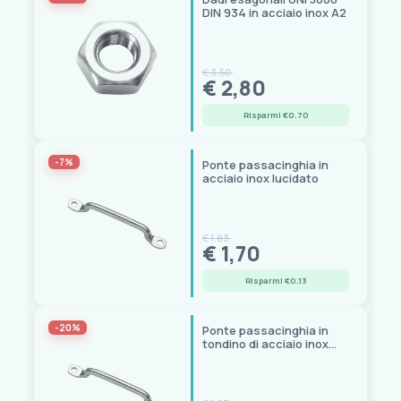
DIN 934 in acciaio inox A2
€ 3,50
€ 2,80
Risparmi €0.70
-7%
Ponte passacinghia in
acciaio inox lucidato
€ 1,83
€ 1,70
Risparmi €0.13
-20%
Ponte passacinghia in
tondino di acciaio inox
lucidato, confezione da
10 pezzi