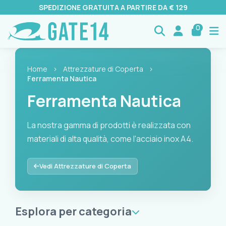
SPEDIZIONE GRATUITA A PARTIRE DA € 129
0
Home
›
Attrezzature di Coperta
›
Ferramenta Nautica
Ferramenta Nautica
La nostra gamma di prodotti è realizzata con
materiali di alta qualità, come l'acciaio inox A4.
La nostra gamma di prodotti è realizzata con materiali di alta
Vedi Attrezzature di Coperta
Esplora per categoria