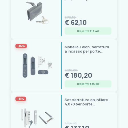
scorrimento
€ 79,50
€ 62,10
Risparmi €17.40
-16%
Mobella Talon, serratura
a incasso per porte
scorrevoli, mano
universale
€ 216,00
€ 180,20
Risparmi €35.80
-11%
Set serratura da infilare
4.070 per porte
scorrevoli, inox, mano
universale
€ 154,50