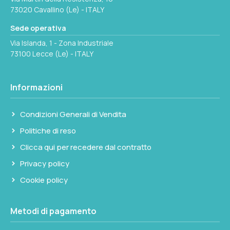
73020 Cavallino (Le) - ITALY
PESO
Sede operativa
0.02 kg
Via Islanda, 1 - Zona Industriale
73100 Lecce (Le) - ITALY
Seleziona questa variante
Informazioni
Condizioni Generali di Vendita
Politiche di reso
Clicca qui per recedere dal contratto
Privacy policy
Cookie policy
Metodi di pagamento