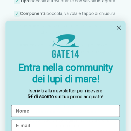
Tipo:
boccola autovuotante con valvola integrata
Componenti:
boccola, valvola e tappo di chiusura
Funzione:
scarico automatico con possibilità di
chiusura manuale
Applicazione:
pozzetti, coperta e specchio di
poppa su imbarcazioni da diporto
Entra nella community
dei lupi di mare!
Iscriviti alla newsletter per ricevere
5€ di sconto
sul tuo primo acquisto!
OTTAVIA
Name
Customer assistance team
Sei indeciso? Vuoi un consiglio? Preferisci ordinare
Email
telefonicamente?