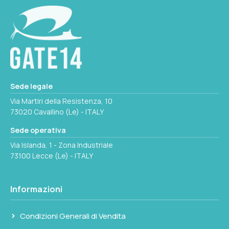
8051780486517
Seleziona questa variante
REF
Tappo
Ø MM
Sede legale
35
Via Martiri della Resistenza, 10
73020 Cavallino (Le) - ITALY
PESO
Sede operativa
0.01 kg
Via Islanda, 1 - Zona Industriale
73100 Lecce (Le) - ITALY
Seleziona questa variante
Informazioni
Condizioni Generali di Vendita