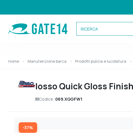
Categorie
Home
Manutenzione barca
Prodotti pulizia e lucidatura
Caricamento categorie...
Iosso Quick Gloss Finis
Codice:
069.XQGFW1
-37%