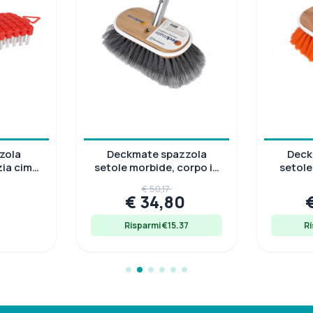
zola
Deckmate spazzola
Deck
zia cime,
setole morbide, corpo in
setole
m
legno verniciato,
resist
€ 50,17
240x155x85 mm
€ 34,80
9
Risparmi €15.37
Ri