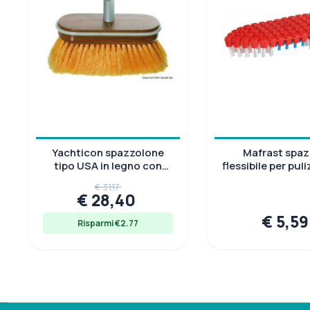
Yachticon spazzolone
Mafrast spaz
tipo USA in legno con
flessibile per puli
passaggio acqua
Ø 10-25 m
€ 31,17
centrale
€ 28,40
€ 5,5
Risparmi €2.77