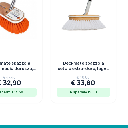
mate spazzola
Deckmate spazzola
 media durezza,
setole extra-dure, legno
ente ai prodotti
verniciato con paraurti in
€ 47,40
€ 48,80
chimici
€ 32,90
€ 33,80
sparmi €14.50
Risparmi €15.00