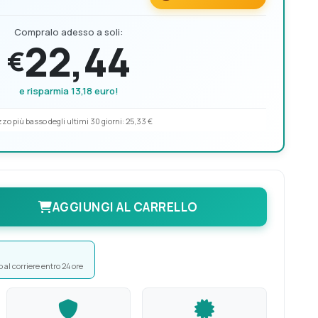
Compralo adesso a soli:
22,44
€
e risparmia 13,18 euro!
zo più basso degli ultimi 30 giorni:
25,33 €
AGGIUNGI AL CARRELLO
 al corriere entro 24 ore