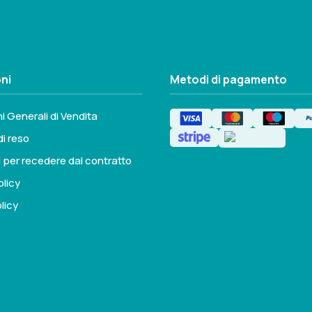
ni
Metodi di pagamento
i Generali di Vendita
di reso
i per recedere dal contratto
olicy
licy