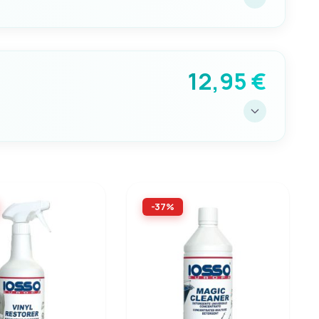
12,95 €
VERSIONE
Specialmente adatto per moquette. teloni.
capottine. tessuti. ecc..
-37%