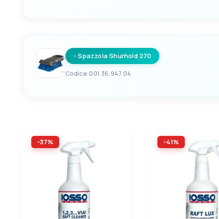
EAN
703485002728
- Spazzola Shurhold 270
Codice: 001.36.947.04
EAN
703485002704
-37%
-41%