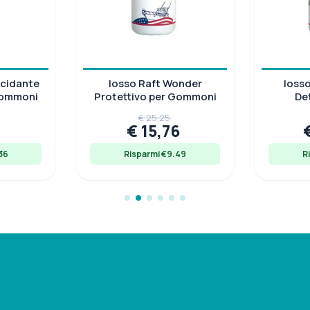
ucidante
Iosso Raft Wonder
Iosso
Gommoni
Protettivo per Gommoni
De
€ 25,25
1
€ 15,76
36
Risparmi €9.49
R