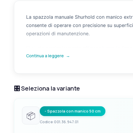
La spazzola manuale Shurhold con manico extral
consente di operare con precisione su superfic
operazioni di manutenzione.
Si rivela particolarmente efficace lungo la linea 
Continua a leggere
→
acciaio inox dove tende ad accumularsi ossidazio
sessione di pulizia più rapida e completa rispett
🎛️ Seleziona la variante
- Spazzola con manico 50 cm
📦
Codice: 001.36.947.01