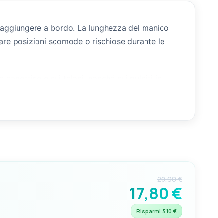
a raggiungere a bordo. La lunghezza del manico
are posizioni scomode o rischiose durante le
e capottine e sui teloni, nonché sui pulpiti in
r infilarsi negli angoli stretti, rendendo ogni
20,90 €
17,80 €
Risparmi 3,10 €