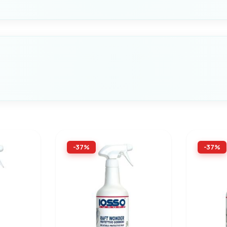
MODELLO
272
Seleziona questa variante
MODELLO
270 "tipo light"
-37%
-37%
Seleziona questa variante