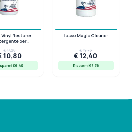
 Vinyl Restorer
Iosso Magic Cleaner
tergente per
Cuscinerie
€ 17,20
€ 19,76
€ 10,80
€ 12,40
isparmi €6.40
Risparmi €7.36