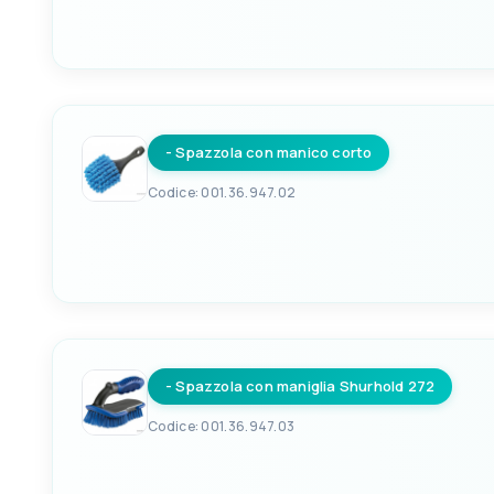
EAN
703485002766
- Spazzola con manico corto
Codice: 001.36.947.02
EAN
8033137124983
- Spazzola con maniglia Shurhold 272
Codice: 001.36.947.03