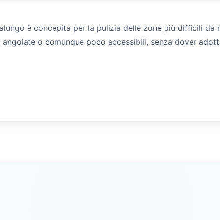
ungo è concepita per la pulizia delle zone più difficili d
i angolate o comunque poco accessibili, senza dover adott
di galleggiamento, attorno alle eliche, sui ponti in teak, sull
ne superficiale. La testina della spazzola è dimensionata pe
o agli strumenti tradizionali.