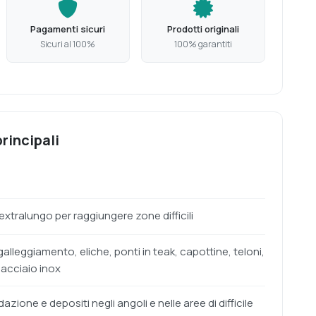
Pagamenti sicuri
Prodotti originali
Sicuri al 100%
100% garantiti
rincipali
xtralungo per raggiungere zone difficili
 galleggiamento, eliche, ponti in teak, capottine, teloni,
n acciaio inox
zione e depositi negli angoli e nelle aree di difficile