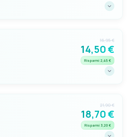
VERSIONE
Con manico extralungo da 50 cm
16,95 €
14,50 €
Risparmi 2,45 €
VERSIONE
Con manico corto
21,90 €
18,70 €
Risparmi 3,20 €