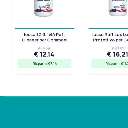
Iosso 1,2,3...VIA Raft
Iosso Raft Lux L
Cleaner per Gommoni
Protettivo per 
€ 19,28
€ 27,57
€ 12,14
€ 16,2
Risparmi €7.14
Risparmi €11.