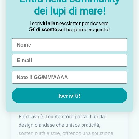
dei lupi di mare!
Iscriviti alla newsletter per ricevere
5€ di sconto
sul tuo primo acquisto!
Name
OTTAVIA
Customer assistance team
Email
Sei indeciso? Vuoi un consiglio? Preferisci ordinare
telefonicamente?
Contattaci via
WhatsApp
, saremo lieti di darti una
Data di nascita
mano!
Iscriviti!
Flextrash è il contenitore portarifiuti dal
design olandese che unisce praticità,
sostenibilità e stile, offrendo una soluzione