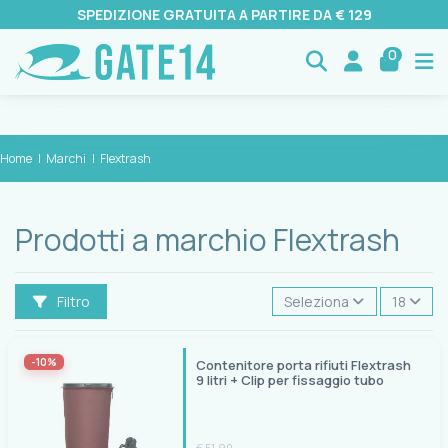
SPEDIZIONE GRATUITA A PARTIRE DA € 129
0
Home
Marchi
Flextrash
Prodotti a marchio Flextrash
Filtro
Seleziona
18
-10%
Contenitore porta rifiuti Flextrash
9 litri + Clip per fissaggio tubo
€ 51,90