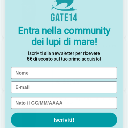
€ 35,95
Entra nella community
dei lupi di mare!
Contenitore porta rifiuti Flextrash
Cream
Iscriviti alla newsletter per ricevere
5€ di sconto
sul tuo primo acquisto!
Name
€ 35,95
Email
Contenitore porta rifiuti Flextrash
Data di nascita
Navy Blue
Iscriviti!