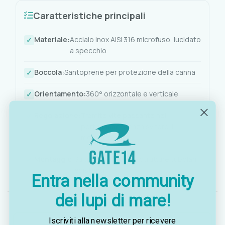
Caratteristiche principali
Materiale:
Acciaio inox AISI 316 microfuso, lucidato
a specchio
Boccola:
Santoprene per protezione della canna
Orientamento:
360° orizzontale e verticale
Regolazione:
Tramite vite passante nel
portacanne, senza svitare il
morsetto
Montaggio:
Su tubi corrimano o strutture tubolari
esistenti
Entra nella community
dei lupi di mare!
Iscriviti alla newsletter per ricevere