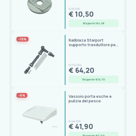
Scontati
(155)
€ 15,08
€ 10,50
Marca
Risparmi €4.58
AAA
(5)
Foresti
(15)
-19%
Railblaza Starport
Forniture nautiche italiane
(3)
supporto trasduttore per
kayak e canoe
GATE14
(5)
Lahna
(1)
Mac
(1)
€ 79,90
€ 64,20
Magma Europe
(2)
Motorguide
(2)
Risparmi €15.70
NUOVA RADE
(4)
Oceansouth
(5)
-6%
Vassoio porta esche e
pulizia del pesce
Osculati
(36)
Railblaza
(1)
Shurhold
(1)
€ 44,90
Prezzo
Trem
(40)
€ 41,90
0,00 € - 250,00 €
Risparmi €3.00