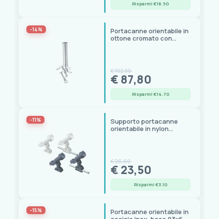
Risparmi €18.90
-14%
Portacanne orientabile in
ottone cromato con
morsetto, boccola
gomma
€ 102,50
€ 87,80
Risparmi €14.70
-11%
Supporto portacanne
orientabile in nylon
doppio montaggio WH
€ 26,60
€ 23,50
Risparmi €3.10
-15%
Portacanne orientabile in