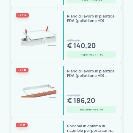
-24%
Piano di lavoro in plastica
FDA (polietilene HD)
€ 184,50
€ 140,20
Risparmi €44.30
-23%
Piano di lavoro in plastica
FDA (polietilene HD)
Heavy Duty
€ 244,50
€ 186,20
Risparmi €58.30
-13%
Boccola in gomma di
ricambio per portacanne