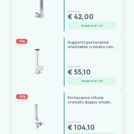
€ 49,40
€ 42,00
Risparmi €7.40
-11%
Supporto portacanne
orientabile cromato con
morsetto stringitubo
€ 62,60
€ 55,10
Risparmi €7.50
-15%
Portacanne ottone
cromato doppio snodo
con morsetto, boccola
gomma
€ 123,00
€ 104,10