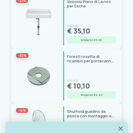
-21%
Vassoio Piano di Lavoro
per Esche
€ 44,90
€ 35,10
Risparmi €9.80
-30%
Foresti rosetta di
ricambio per portacanna
art. 2828033/41
€ 14,59
€ 10,10
Risparmi €4.49
-14%
Shurhold guadino da
pesca con montaggio a
scatto