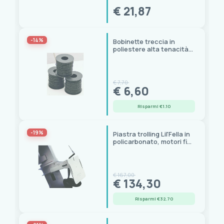
€ 21,87
-14%
Bobinette treccia in
poliestere alta tenacità
per fucili subacquei
€ 7,70
€ 6,60
Risparmi €1.10
-19%
Piastra trolling Lil'Fella in
policarbonato, motori fino
a 25 HP
€ 167,00
€ 134,30
Risparmi €32.70