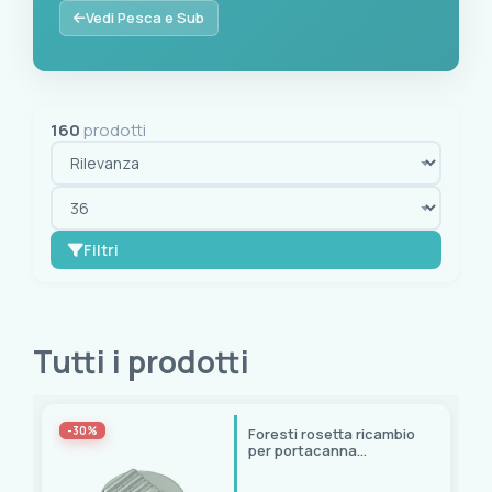
Questa è la sezione dedicata agli amanti della pesca e delle 
Vedi Pesca e Sub
160
prodotti
Filtri
OK
cancella tutto
Tutti i prodotti
Disponibilità
Spedizione immediata
(7)
-30%
Foresti rosetta ricambio
per portacanna
Selezioni
orientabile art. 2828033,
2828040