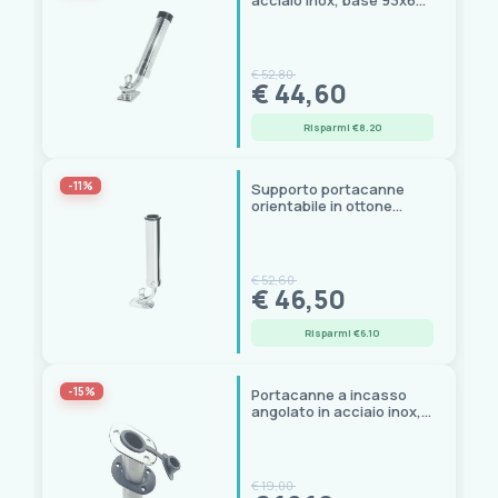
acciaio inox, base 93x63
mm, tubo 370 mm ø 40
€ 52,80
€ 44,60
Risparmi €8.20
-11%
Supporto portacanne
orientabile in ottone
cromato Smooth Base
€ 52,60
€ 46,50
Risparmi €6.10
-15%
Portacanne a incasso
angolato in acciaio inox, ø
40 mm, lunghezza 240
mm
€ 19,00