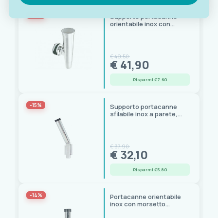
-15%
Supporto portacanne
orientabile inox con
morsetto stringitubo
€ 49,50
€ 41,90
Risparmi €7.60
-15%
Supporto portacanne
sfilabile inox a parete,
base 110x110 mm
€ 37,90
€ 32,10
Risparmi €5.80
-14%
Portacanne orientabile
inox con morsetto
stringitubo 22-30 mm