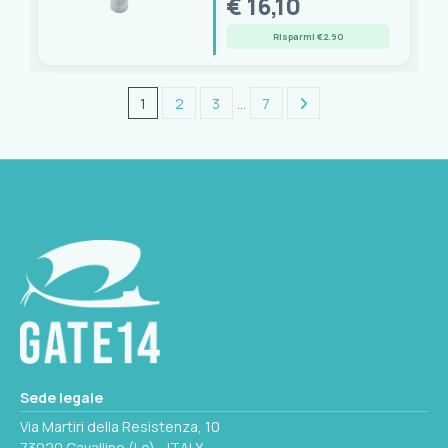
€ 16,10
Risparmi €2.90
1
2
3
…
7
Sede legale
Via Martiri della Resistenza, 10
73020 Cavallino (Le) - ITALY