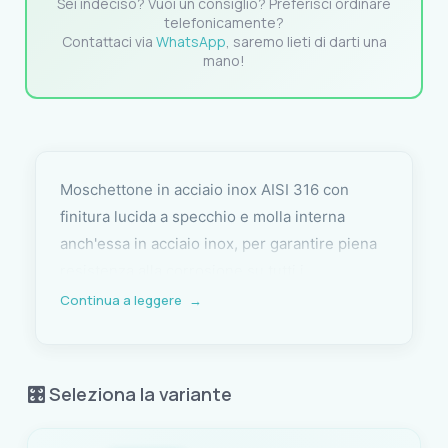
Sei indeciso? Vuoi un consiglio? Preferisci ordinare
telefonicamente?
Contattaci via
WhatsApp
, saremo lieti di darti una
mano!
Moschettone in acciaio inox AISI 316 con
finitura lucida a specchio e molla interna
anch'essa in acciaio inox, per garantire piena
resistenza alla corrosione su tutti i
componenti. Disponibile in due versioni:
Continua a leggere
→
senza occhio oppure con anello a redancia
sull'occhio, per adattarsi a diverse esigenze di
installazione e collegamento.
🎛️ Seleziona la variante
La versione con redancia protegge la cima