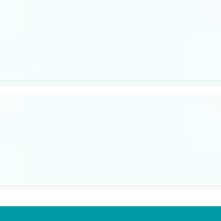
Seleziona questa variante
DA MM
10x45
Seleziona questa variante
DA MM
10x25