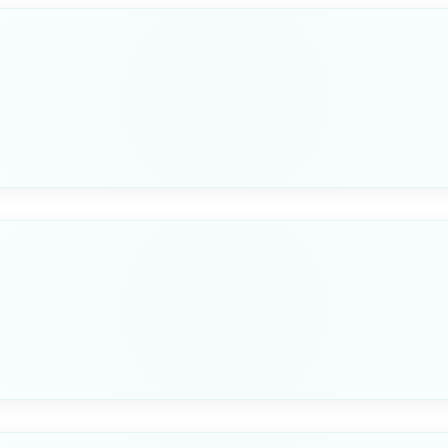
Seleziona questa variante
DA MM
8x35
Seleziona questa variante
DA MM
10x35