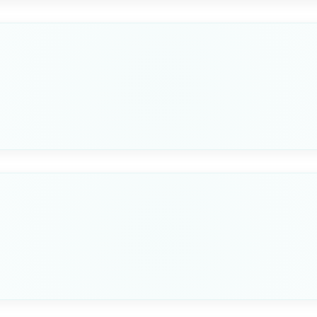
6x15
Seleziona questa variante
DA MM
6x25
Seleziona questa variante
DA MM
8x20