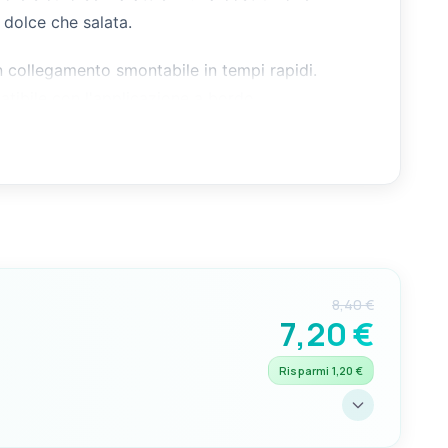
 dolce che salata.
un collegamento smontabile in tempi rapidi.
patibile con l'applicazione a bordo.
8,40 €
7,20 €
Risparmi 1,20 €