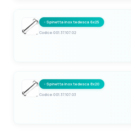
8033137125164
- Spinetta inox tedesca 6x25
Codice: 001.37.107.02
EAN
8033137125171
- Spinetta inox tedesca 8x20
Codice: 001.37.107.03
EAN
8033137125188