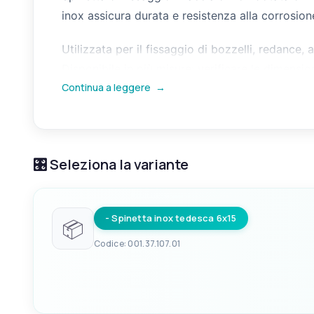
inox assicura durata e resistenza alla corrosion
Utilizzata per il fissaggio di bozzelli, redance
Disponibile in più misure: verificare le dimensio
Continua a leggere
→
🎛️ Seleziona la variante
- Spinetta inox tedesca 6x15
📦
Codice: 001.37.107.01
EAN