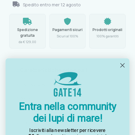
Spedito entro
mer 12 agosto
Spedizione
Pagamenti sicuri
Prodotti originali
gratuita
Sicuri al 100%
100% garantiti
da € 129,00
Caratteristiche principali
Confezione:
0,75 l
Resa:
350-400 g/m²
Entra nella community
Omologazione:
RINA
dei lupi di mare!
Caratteristica:
autoestinguente, con proprietà
intrinseche di assorbimento
Iscriviti alla newsletter per ricevere