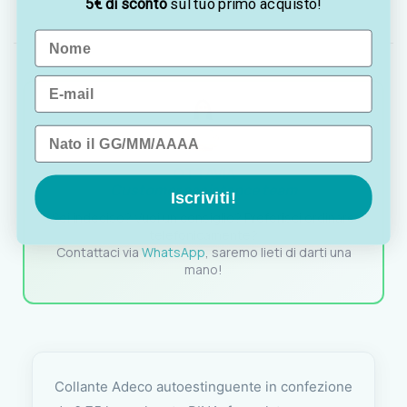
5€ di sconto
sul tuo primo acquisto!
acustico
Name
Email
Data di nascita
OTTAVIA
Customer assistance team
Iscriviti!
Sei indeciso? Vuoi un consiglio? Preferisci ordinare
telefonicamente?
Contattaci via
WhatsApp
, saremo lieti di darti una
mano!
Collante Adeco autoestinguente in confezione