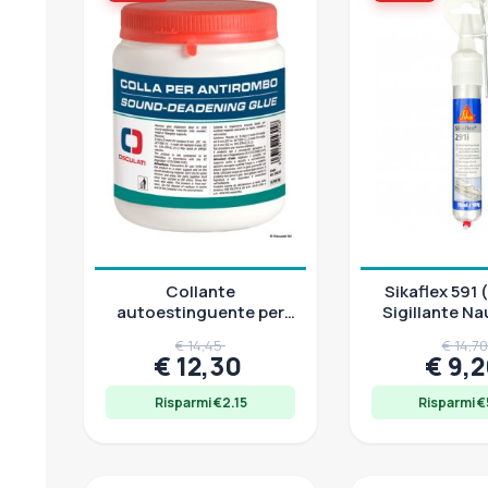
Collante
Sikaflex 591 
autoestinguente per
Sigillante Na
fonoisolanti e
ml
€ 14,45
€ 14,7
fonoassorbenti, 0,75 l
€ 12,30
€ 9,
Risparmi €2.15
Risparmi €