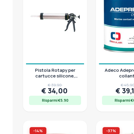
Pistola Rotapy per
Adeco Adepr
cartucce silicone,
collan
sacchetti 600 ml e
monocompone
€ 39,90
€ 45,9
280/310 ml
Treadmaste
€ 34,00
€ 39,
Risparmi €5.90
Risparmi €
-14%
-37%