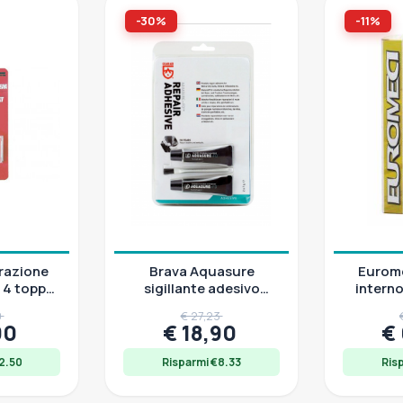
-30%
-11%
arazione
Brava Aquasure
Eurome
n 4 toppe
sigillante adesivo
interno 
 6x4 cm
uretanico, 2 tubetti da
tubola
0
€ 27,23
7 g
90
€ 18,90
€
2.50
Risparmi €8.33
Ris