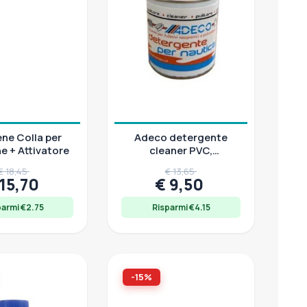
ne Colla per
Adeco detergente
e + Attivatore
cleaner PVC,
poliuretano e neoprene
€ 18,45
€ 13,65
Hypalon, 250 ml
 15,70
€ 9,50
parmi €2.75
Risparmi €4.15
-15%