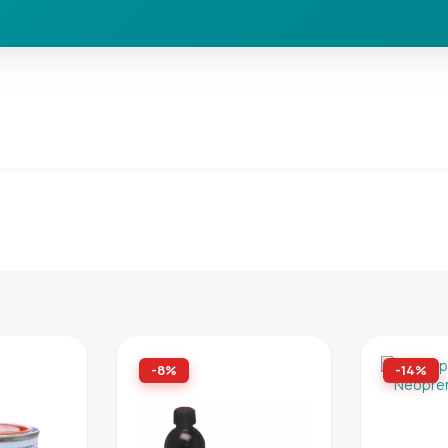
-8%
-14%