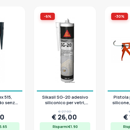
-6%
-30%
ex 515,
Sikasil SG-20 adesivo
Pistola
ido senza
siliconico per vetri,
silicon
 300 ml
cartuccia 300ml nero
manual
5
€ 27,90
o
10
€ 26,00
€
5.65
Risparmi €1.90
Ris