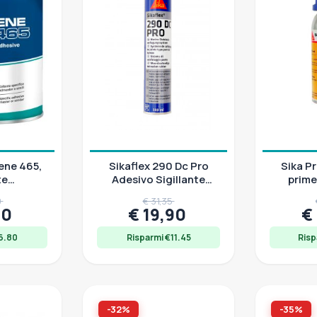
ene 465,
Sikaflex 290 Dc Pro
Sika P
te
Adesivo Sigillante
prime
nte per
Calafataggio
traspare
0
€ 31,35
r 850 g
10
€ 19,90
€
6.80
Risparmi €11.45
Risp
-32%
-35%