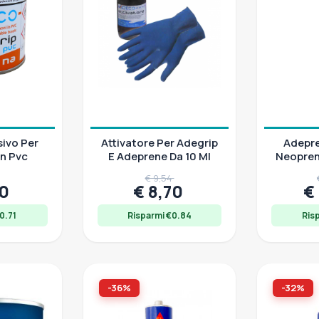
ivo Per
Attivatore Per Adegrip
Adepre
n Pvc
E Adeprene Da 10 Ml
Neopren
€ 9,54
20
€ 8,70
€
0.71
Risparmi €0.84
Ris
-36%
-32%