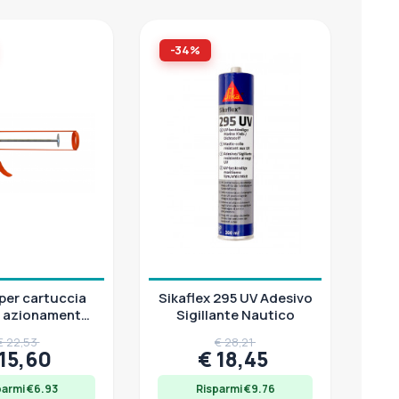
-34%
 per cartuccia
Sikaflex 295 UV Adesivo
e, azionamento
Sigillante Nautico
e a grilletto
€ 22,53
€ 28,21
 15,60
€ 18,45
parmi €6.93
Risparmi €9.76