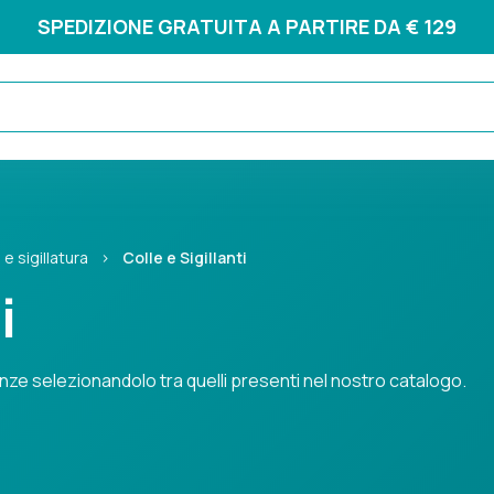
SPEDIZIONE GRATUITA A PARTIRE DA € 129
 e sigillatura
›
Colle e Sigillanti
i
sigenze selezionandolo tra quelli presenti nel nostro catalogo.
ze selezionandolo tra quelli presenti nel nostro catalogo.