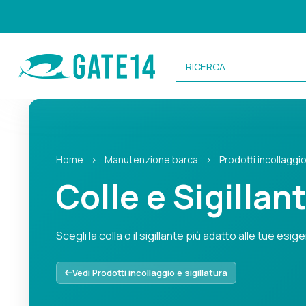
Categorie
Home
›
Manutenzione barca
›
Prodotti incollaggio
Caricamento categorie...
Colle e Sigillant
Scegli la colla o il sigillante più adatto alle tue e
Scegli la colla o il sigillante più adatto alle tue esigen
Vedi Prodotti incollaggio e sigillatura