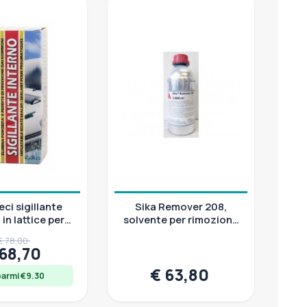
ci sigillante
Sika Remover 208,
in lattice per
solvente per rimozione
ri gommone, 1
residui Sikaflex e
€ 78,00
litro
pulizia substrati, 1 lt
 68,70
€ 63,80
parmi €9.30