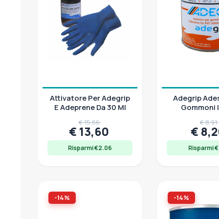
ADECO S.R.L.
(4)
BRAVA
(1)
CFG srl
(3)
Euromeci
(1)
JOBE SPORTS
(1)
Osculati
(1)
Sika
(14)
Yachticon
(1)
Attivatore Per Adegrip
Adegrip Ades
E Adeprene Da 30 Ml
Gommoni I
Prezzo
€ 15,66
€ 8,91
€ 13,60
€ 8,
0,00 € - 92,00 €
Risparmi €2.06
Risparmi €
-14%
-14%