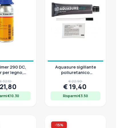
rimer 290 DC,
Aquasure sigillante
r per legno,
poliuretanico
nte, 30-250 ml
impermeabile per
€ 32,10
€ 22,90
riparazioni, tubetto 28
 21,80
€ 19,40
g
armi €10.30
Risparmi €3.50
-15%