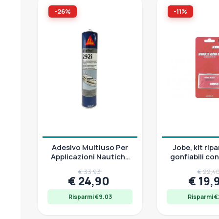
-26%
-11%
Adesivo Multiuso Per
Jobe, kit rip
Applicazioni Nautiche
gonfiabili co
Sikaflex 292i
autoadesive
€ 33,93
€ 22,4
€ 24,90
€ 19,
Risparmi €9.03
Risparmi €