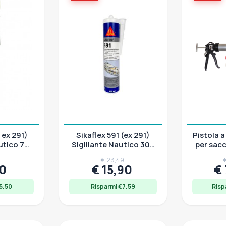
( ex 291)
Sikaflex 591 (ex 291)
Pistola a
utico 70
Sigillante Nautico 300
per sacch
ml
fino a 
0
€ 23,49
20
€ 15,90
€
5.50
Risparmi €7.59
Risp