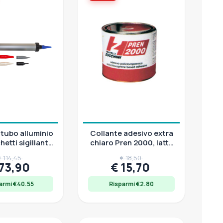
 tubo alluminio
Collante adesivo extra
etti sigillanti
chiaro Pren 2000, latta
600 ml, con 5
850 g
€ 114,45
€ 18,50
 73,90
€ 15,70
armi €40.55
Risparmi €2.80