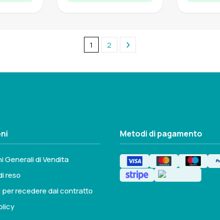
1
2
ni
Metodi di pagamento
i Generali di Vendita
di reso
i per recedere dal contratto
olicy