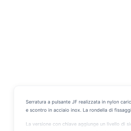
Serratura a pulsante JF realizzata in nylon caric
e scontro in acciaio inox. La rondella di fissagg
La versione con chiave aggiunge un livello di si