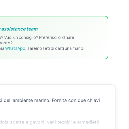
 assistance team
o? Vuoi un consiglio? Preferisci ordinare
mente?
via
WhatsApp
, saremo lieti di darti una mano!
ici dell'ambiente marino. Fornita con due chiavi
dola adatta a gavoni, vani tecnici e armadietti