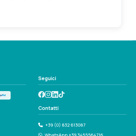
 stabili anche con sbalzi di temperatura e
Seguici
Contatti
+39 (0) 832 613087
WhatsApp +39 3455564716