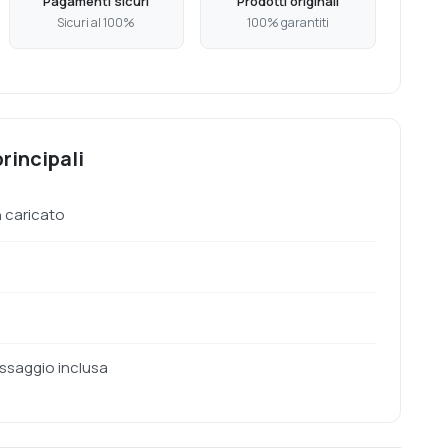
Pagamenti sicuri
Prodotti originali
Sicuri al 100%
100% garantiti
rincipali
 caricato
fissaggio inclusa