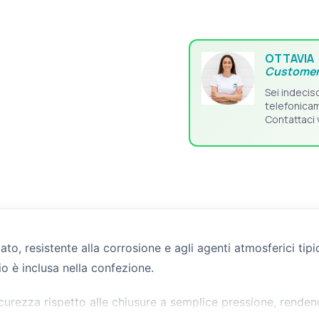
OTTAVIA
Customer
Sei indecis
telefonica
Contattaci 
ato, resistente alla corrosione e agli agenti atmosferici tip
io è inclusa nella confezione.
curezza rispetto alle chiusure a semplice pressione, renden