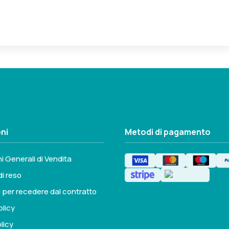
rpo in nylon caricato non si corrode e mantiene le dimensioni
ni
Metodi di pagamento
i Generali di Vendita
di reso
i per recedere dal contratto
olicy
licy