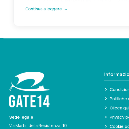
in cui si conserva attrezzatura di valore. Il co
Continua a leggere
→
umidità.
Informazio
Condizion
Politiche 
Clicca qu
Privacy p
Sede legale
Via Martiri della Resistenza, 10
Cookie po