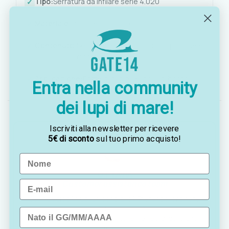
Tipo:
Serratura da infilare serie 4.020
Materiale:
Placche in acciaio inox
Contenuto:
Set completo con scontro, placche e
maniglie
Applicazione:
Porte di cabina e locali di bordo
Entra nella community
dei lupi di mare!
Iscriviti alla newsletter per ricevere
5€ di sconto
sul tuo primo acquisto!
Name
OTTAVIA
Customer assistance team
Email
Sei indeciso? Vuoi un consiglio? Preferisci ordinare
telefonicamente?
Data di nascita
Contattaci via
WhatsApp
, saremo lieti di darti una
mano!