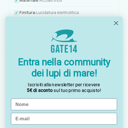
Materiale:
Acciaio inox
Finitura:
Lucidatura elettrolitica
Spessore:
1,7 mm
Versione:
Economica
Entra nella community
dei lupi di mare!
Iscriviti alla newsletter per ricevere
OTTAVIA
5€ di sconto
sul tuo primo acquisto!
Customer assistance team
Name
Sei indeciso? Vuoi un consiglio? Preferisci ordinare
telefonicamente?
Contattaci via
WhatsApp
, saremo lieti di darti una
Email
mano!