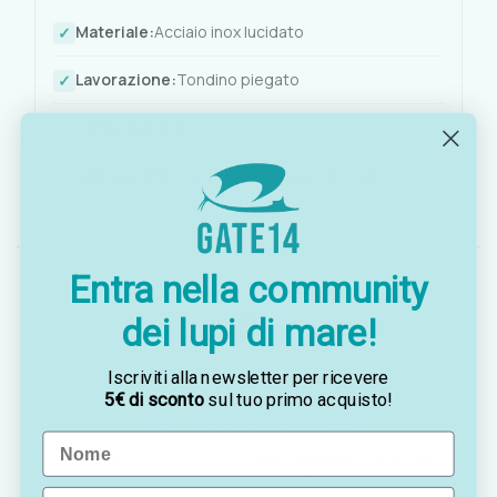
Materiale:
Acciaio inox lucidato
Lavorazione:
Tondino piegato
Confezione:
10 pezzi
Applicazione:
Guida e passaggio di cinghie a
bordo
Entra nella community
dei lupi di mare!
Iscriviti alla newsletter per ricevere
5€ di sconto
sul tuo primo acquisto!
OTTAVIA
Customer assistance team
Name
Sei indeciso? Vuoi un consiglio? Preferisci ordinare
telefonicamente?
Email