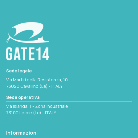
MODELLO
W1 MM
8051780331275
40
W MM
92
Seleziona questa variante
D MM
Sede legale
6
Via Martiri della Resistenza, 10
73020 Cavallino (Le) - ITALY
W1 MM
Sede operativa
50
Via Islanda, 1 - Zona Industriale
73100 Lecce (Le) - ITALY
PESO
0.01 kg
Informazioni