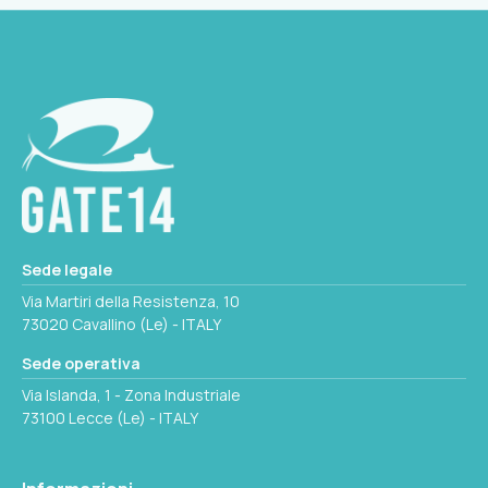
5
MODELLO
W1 MM
8051780331275
40
W MM
92
Seleziona questa variante
D MM
Sede legale
6
Via Martiri della Resistenza, 10
73020 Cavallino (Le) - ITALY
W1 MM
Sede operativa
50
Via Islanda, 1 - Zona Industriale
73100 Lecce (Le) - ITALY
PESO
0.01 kg