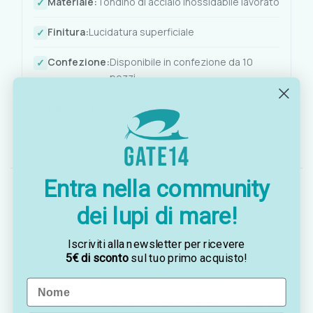
Materiale:
Tondino di acciaio inossidabile lavorato
Finitura:
Lucidatura superficiale
Confezione:
Disponibile in confezione da 10
pezzi
Applicazione:
Passaggio e guida cinghie, cime e
cablaggi su coperta o sotto
coperta
Entra nella community
dei lupi di mare!
Iscriviti alla newsletter per ricevere
5€ di sconto
sul tuo primo acquisto!
OTTAVIA
Customer assistance team
Name
Sei indeciso? Vuoi un consiglio? Preferisci ordinare