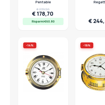
Pentable
Regat
12,00 € - 909,00 €
€ 239,50
€ 178,70
€ 244
Risparmi €60.80
-14%
-16%