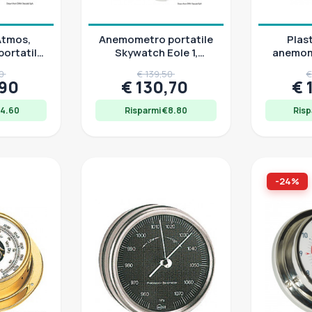
Atmos,
Anemometro portatile
Plas
ortatile
Skywatch Eole 1,
anemome
tro e
stagno e galleggiante
stagno 
50
€ 139,50
€
tro
,90
€ 130,70
€ 
14.60
Risparmi €8.80
Risp
-24%