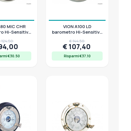
A80 MIC CHR
VION A100 LD
o Hi-Sensitive
barometro Hi-Sensitive
cciaio inox
in acciaio inox
 124,50
€ 144,50
 94,00
€ 107,40
armi €30.50
Risparmi €37.10