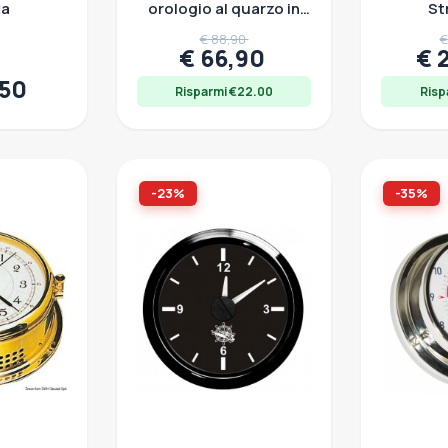
ta
orologio al quarzo in
St
ottone
Meteo
€ 88,90
€
N
€ 66,90
€ 
,50
Risparmi €22.00
Risp
-23%
-35%