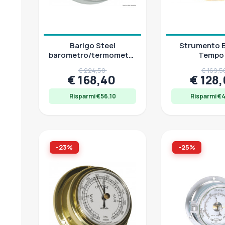
Barigo Steel
Strumento 
barometro/termometro/igrometro,
Tempo
carcassa inox 102 mm
€ 224,50
€ 169,
€ 168,40
€ 128
Risparmi €56.10
Risparmi €
-23%
-25%