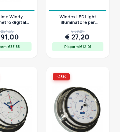
timo Windy
Windex LED Light
tro digitale
illuminatore per
0-40 m/s, Ø 70
segnavento Windex, 12
 224,55
€ 39,21
mm
V, 23 mA
191,00
€ 27,20
armi €33.55
Risparmi €12.01
-25%