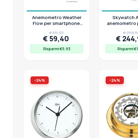
Anemometro Weather
Skywatch 
Flow per smartphone,
anemometro p
connessione AUX,
con igrome
€ 65,33
€ 259,
range 0,1-56 m/s
termome
€ 59,40
€ 244
Risparmi €5.93
Risparmi €
-24%
-24%