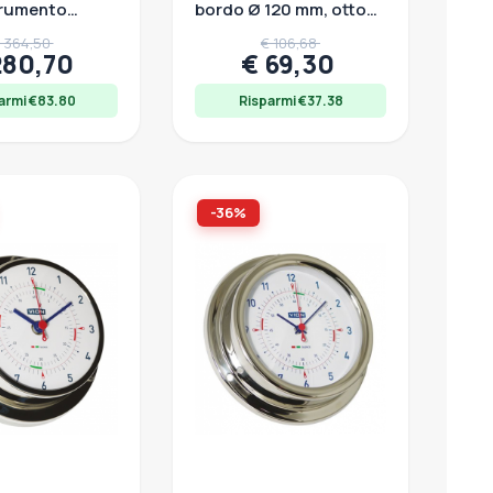
rumento
bordo Ø 120 mm, ottone
rologico da
cromato quadrante blu
 364,50
€ 106,68
autica
280,70
€ 69,30
armi €83.80
Risparmi €37.38
-36%