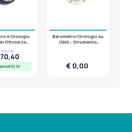
ro e Orologio
Barometro/Orologio su
 in Ottone con
Oblò - Strumento
e in Mogano
Meteorologico Nautico
 202,50
di Precisione
170,40
€ 0,00
armi €32.10