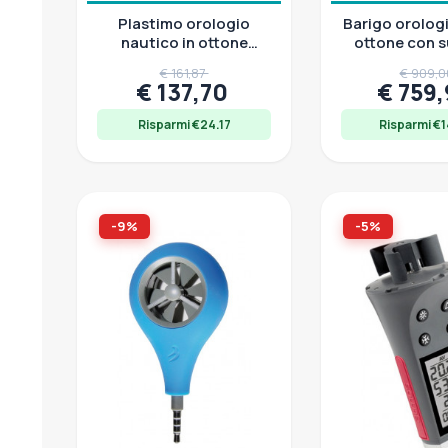
Plastimo orologio
Barigo orolog
nautico in ottone
ottone con s
lucido, quadrante Ø 75
turni di gu
€ 161,87
€ 909,
mm, meccanismo
quadrant
€ 137,70
€ 759
Risparmi €24.17
Risparmi €1
-9%
-5%