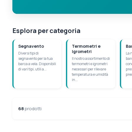
Esplora per categoria
Segnavento
Termometri e
Ba
Igrometri
Diversi tipi di
La n
segnavento per la tua
Il nostro assortimento di
bar
barca a vela. Disponibili
termometri e igrometri
con
di vari tipi, utili a...
necessari per rilevare
pre
temperatura e umidità
prec
in...
68
prodotti
Selezioni