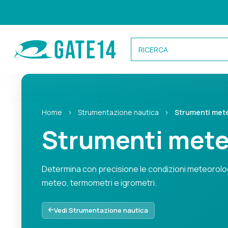
Categorie
Home
›
Strumentazione nautica
›
Strumenti met
Strumenti met
Caricamento categorie...
Determina con precisione le condizioni meteorologi
meteo, termometri e igrometri.
Determina con precisione le condizioni meteorologiche g
Vedi Strumentazione nautica