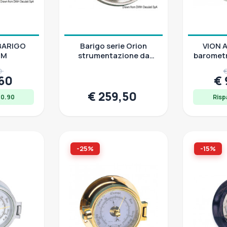
BARIGO
Barigo serie Orion
VION 
 M
strumentazione da
barometr
bordo
in a
50
€
,60
€
€ 259,50
40.90
Risp
-25%
-15%