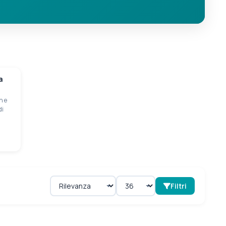
a
n e
di
Filtri