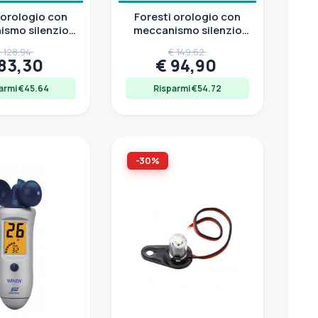
 orologio con
Foresti orologio con
smo silenzio
meccanismo silenzio
assa inox Ø 97
radio, cassa inox Ø 127
 128,94
€ 149,62
mm
mm
 83,30
€ 94,90
armi €45.64
Risparmi €54.72
-30%