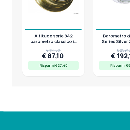
Altitude serie 842
Barometro d
barometro classico in
Series Silver
ottone
€ 114,50
€ 259,1
€ 87,10
€ 192
Risparmi €27.40
Risparmi €