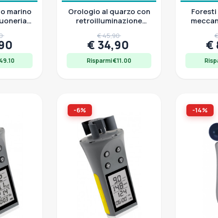
io marino
Orologio al quarzo con
Foresti
uoneria
retroilluminazione
meccani
ardia,
rossa e gialla
radio, c
00
€ 45,90
€
e 150
,90
€ 34,90
€
49.10
Risparmi €11.00
Risp
-6%
-14%