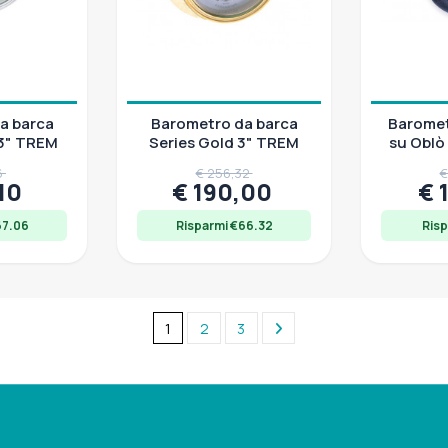
a barca
Barometro da barca
Baromet
 3" TREM
Series Gold 3" TREM
su Oblò
Cornic
6
€ 256,32
€
,10
€ 190,00
€ 
67.06
Risparmi €66.32
Risp
1
2
3