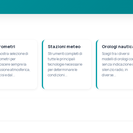
rometri
Stazioni meteo
Orologi nautic
ostra selezione di
Strumenti completi di
Scegli tra i diversi
ometri per
tutte le principali
modelli di orologi co
oscere sempre la
tecnologie necessarie
senza indicazione 
ssione atmosferica,
per determinare le
silenzio radio, in
isi e dal...
condizioni...
diverse...