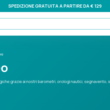
SPEDIZIONE GRATUITA A PARTIRE DA € 129
eo
eo
che grazie ai nostri barometri, orologi nautici, segnavento, s
razie ai nostri barometri, orologi nautici, segnavento, stazioni me