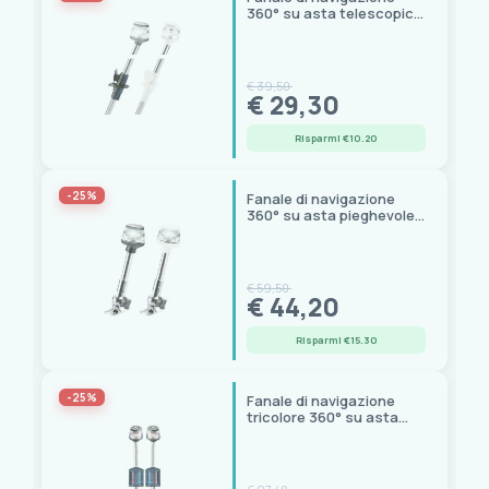
360° su asta telescopica
inox, certificato RINA
€ 39,50
€ 29,30
Risparmi €10.20
-25%
Fanale di navigazione
360° su asta pieghevole
in acciaio inox certificato
RINA
€ 59,50
€ 44,20
Risparmi €15.30
-25%
Fanale di navigazione
tricolore 360° su asta
estraibile, certificato
RINA