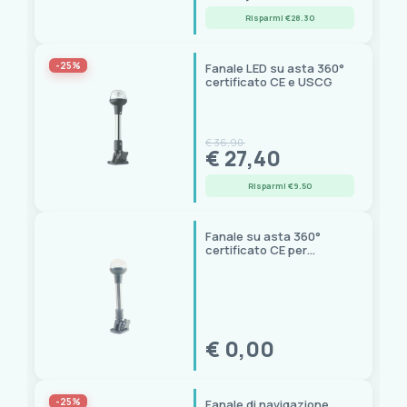
Risparmi €28.30
AAA
(1)
Advance
(1)
-25%
Fanale LED su asta 360°
Can Sb
(1)
certificato CE e USCG
DHR
(26)
Evoled
(2)
GATE14
(8)
€ 36,90
€ 27,40
Glomex
(1)
Hella Marine
(4)
Risparmi €9.50
Motomarine
(2)
Navisafe
(5)
Fanale su asta 360°
certificato CE per
Orionis
(1)
imbarcazioni
Osculati
(84)
PLASTIMO
(1)
Prezzo
Sea-Dog
(2)
Sphera
(2)
€ 0,00
0,00 € - 1.723,00 €
Stella Polare
(1)
Trem
(102)
-25%
Fanale di navigazione