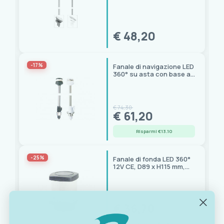
€ 48,20
-17%
Fanale di navigazione LED
360° su asta con base a
incasso certificato RINA
€ 74,30
€ 61,20
Risparmi €13.10
-25%
Fanale di fonda LED 360°
12V CE, D89 x H115 mm,
fino a 50 m
€ 49,50
€ 36,70
Risparmi €12.80