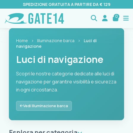
SPEDIZIONE GRATUITA A PARTIRE DA € 129
0
Home
›
Illuminazione barca
›
Luci di
navigazione
Luci di navigazione
Scopri le nostre categorie dedicate alle luci di
navigazione per garantire visibilità e sicurezza
in ogni circostanza.
Scopri le nostre categorie dedicate alle luci di navigazione p
Vedi Illuminazione barca
Esplora per categoria