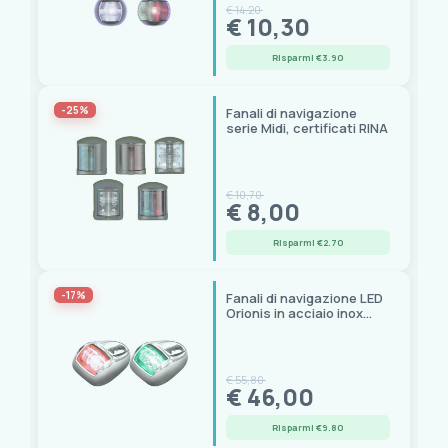
€ 14,20
€ 10,30
Risparmi €3.90
-25%
Fanali di navigazione
serie Midi, certificati RINA
€ 10,70
€ 8,00
Risparmi €2.70
-17%
Fanali di navigazione LED
Orionis in acciaio inox
certificati RINA
€ 55,80
€ 46,00
Risparmi €9.80