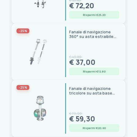
€ 97,40
€ 72,20
Risparmi €25.20
-25%
Fanale di navigazione
360° su asta estraibile
inox 12V, certificato RINA
€ 49,80
€ 37,00
Risparmi €12.80
-25%
Fanale di navigazione
tricolore su asta base
fissa RINA
€ 79,90
€ 59,30
Risparmi €20.60