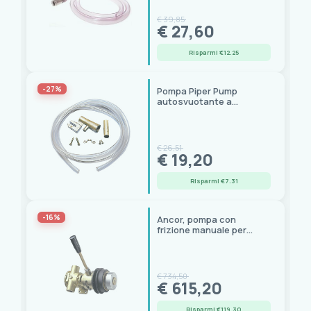
€ 39,85
€ 27,60
Risparmi €12.25
-27%
Pompa Piper Pump
autosvuotante a
depressione, alluminio
anodizzato
€ 26,51
€ 19,20
Risparmi €7.31
-16%
Ancor, pompa con
frizione manuale per
acqua dolce e salata
€ 734,50
€ 615,20
Risparmi €119.30