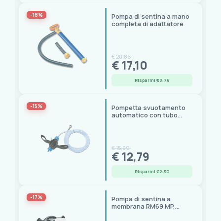
-18%
Pompa di sentina a mano
completa di adattatore
€ 20,86
€ 17,10
Risparmi €3.76
-15%
Pompetta svuotamento
automatico con tubo
estensibile TREM
€ 15,09
€ 12,79
Risparmi €2.30
-17%
Pompa di sentina a
membrana RM69 MP,
flangia Ø 150 mm,