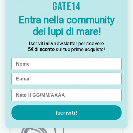
-14%
Plastimo pompa sentina
manuale 1038C, 45 lt/min,
uscita Ø38 mm
Entra nella community
€ 129,08
€ 110,50
dei lupi di mare!
Risparmi €18.58
Iscriviti alla newsletter per ricevere
5€ di sconto
sul tuo primo acquisto!
-12%
Plastimo pompa sentina
Name
manuale 925C, 40,5
lt/min, uscita Ø25 mm
Email
€ 154,21
€ 135,10
Data di nascita
Risparmi €19.11
-27%
Pompetta aspirazione
Iscriviti!
benzina con tubo 2 m