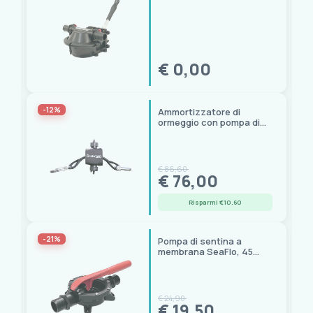
autoadescante
€ 0,00
-12%
Ammortizzatore di
ormeggio con pompa di
sentina Drainman,
portata 2500 l/giorno
€ 86,60
€ 76,00
Risparmi €10.60
-21%
Pompa di sentina a
membrana SeaFlo, 45
L/min, attacco 1"1/2
€ 24,90
€ 19,50