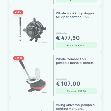
-16%
Whale Maxi Pump doppia
MKV per sentina, 136
l/min, portagomma 38 mm
€ 574,00
€ 477,90
Risparmi €96.10
-25%
Whale Compact 50,
pompa a mano di sentina
a scomparsa,
portagomma 25 mm
€ 144,50
€ 107,00
Risparmi €37.50
Viking Universal pompa di
sentina manuale