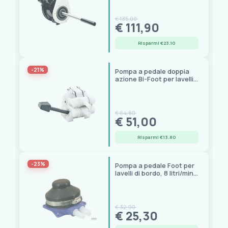
raccordi 38 mm
€ 135,00
€ 111,90
Risparmi €23.10
-21%
Pompa a pedale doppia
azione Bi-Foot per lavelli
di bordo, 15 litri/min
€ 64,80
€ 51,00
Risparmi €13.80
-23%
Pompa a pedale Foot per
lavelli di bordo, 8 litri/min,
attacco 13 mm
€ 32,90
€ 25,30