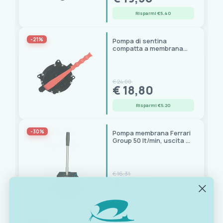
Risparmi €5.40
-21%
Pompa di sentina
compatta a membrana
RM69 S
€ 24,00
€ 18,80
Risparmi €5.20
-30%
Pompa membrana Ferrari
Group 50 lt/min, uscita Ø
38 mm, 540x175x275 mm
€ 16,31
€ 11,30
Risparmi €5.01