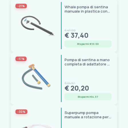
ANCOR
(1)
-21%
Whale pompa di sentina
GATE14
(2)
manuale in plastica con
tubo spiralato
Johnson
(1)
Osculati
(7)
PLASTIMO
(11)
€ 47,90
€ 37,40
Rule
(1)
Seaflo
(1)
Risparmi €10.50
Trem
(5)
Viking
(1)
-17%
Pompa di sentina a mano
completa di adattatore 55
Whale
(11)
cm
Prezzo
€ 24,57
€ 20,20
11,00 € - 1.310,00 €
Risparmi €4.37
-30%
Superpump pompa
manuale a rotazione per
travaso liquidi, 30 lt/min