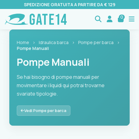
SPEDIZIONE GRATUITA A PARTIRE DA € 129
0
Home
›
Idraulica barca
›
Pompe per barca
›
Pompe Manuali
Pompe Manuali
Se hai bisogno di pompe manuali per
movimentare i liquidi qui potrai trovarne
svariate tipologie.
Se hai bisogno di pompe manuali per movimentare i liquidi qu
Vedi Pompe per barca