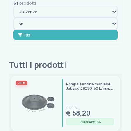
61
prodotti
Filtri
OK
cancella tutto
Tutti i prodotti
Disponibilità
Spedizione immediata
(2)
-16%
Pompa sentina manuale
Jabsco 29250, 50 L/min,
Selezioni
uscita 25 mm (1")
Scontati
(61)
€ 69,74
€ 58,20
Marca
Risparmi €11.54
AAA
(1)