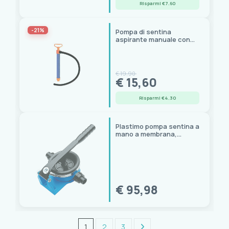
Risparmi €7.60
-21%
Pompa di sentina
aspirante manuale con
tubo scarico e pescante
€ 19,90
€ 15,60
Risparmi €4.30
Plastimo pompa sentina a
mano a membrana,
portata 0,5 L, attacco Ø
25 mm
€ 95,98
1
2
3