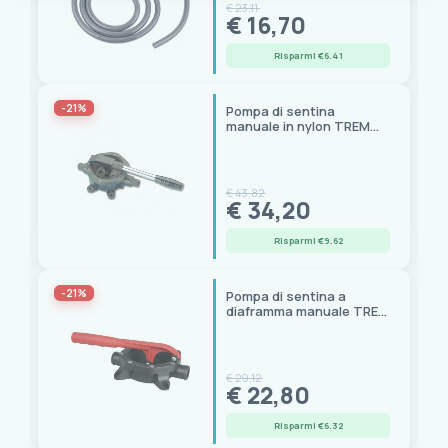
€ 23,11
€ 16,70
Risparmi €6.41
-21%
Pompa di sentina
manuale in nylon TREM
P0218515
€ 43,82
€ 34,20
Risparmi €9.62
-21%
Pompa di sentina a
diaframma manuale TREM
P0218510
€ 29,12
€ 22,80
Risparmi €6.32