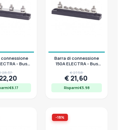
i connessione
Barra di connessione
LECTRA - Bus
150A ELECTRA - Bus
 4 vie M6
Bar 10 e 20 vie M6
€ 28,37
€ 27,58
 22,20
€ 21,60
parmi €6.17
Risparmi €5.98
-18%