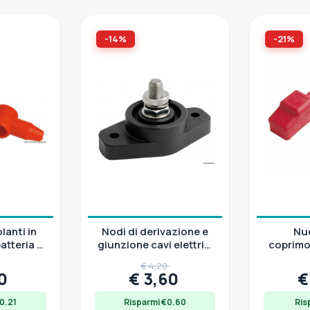
-14%
-21%
lanti in
Nodi di derivazione e
Nu
atteria e
giunzione cavi elettrici
coprimor
i potenza
Power Post
in P
€ 4,20
50
€ 3,60
€
0.21
Risparmi €0.60
Ris