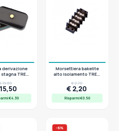
a derivazione
Morsettiera bakelite
ca stagna TREM
alto isolamento TREM
A 8 morsetti
ELECTRA 4 terminali
€ 19,80
€ 2,70
 15,50
€ 2,20
parmi €4.30
Risparmi €0.50
-6%