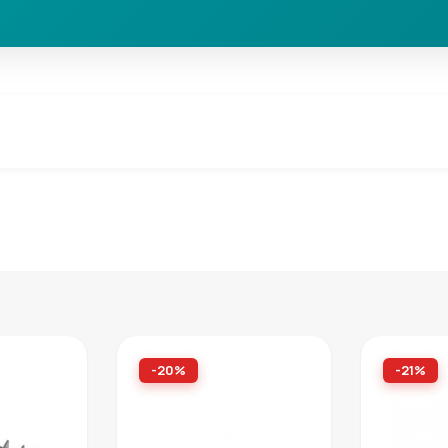
-20%
-21%