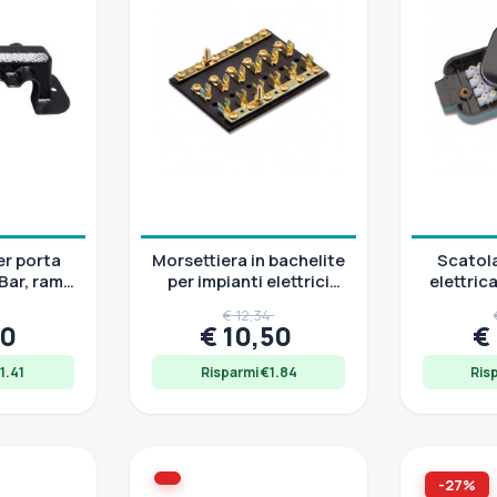
r porta
Morsettiera in bachelite
Scatol
Bar, rame
per impianti elettrici
elettri
12/48V
TREM ELECTRA 8
ELECTR
€ 12,34
contatti
00
€ 10,50
€
1.41
Risparmi €1.84
Ris
-27%