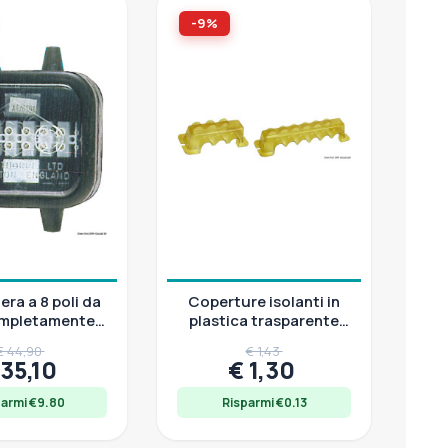
-9%
era a 8 poli da
Coperture isolanti in
ompletamente
plastica trasparente
stagna
per Bus-Bar
€ 44,90
€ 1,43
 35,10
€ 1,30
parmi €9.80
Risparmi €0.13