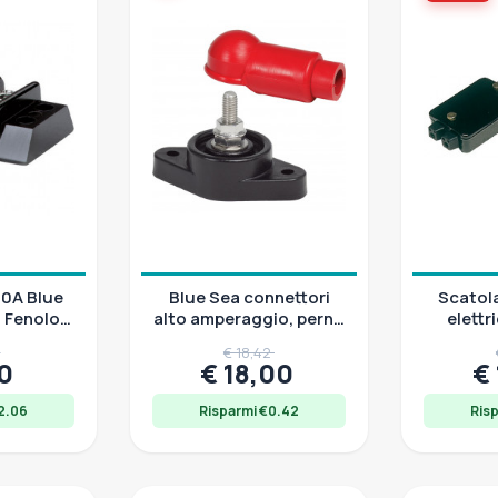
30A Blue
Blue Sea connettori
Scatol
n Fenolo
alto amperaggio, perno
elettr
kelato
inox, base
bacheli
6
€ 18,42
termoplastica, Ø
76
20
€ 18,00
€
2.06
Risparmi €0.42
Ris