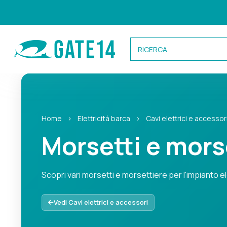
Categorie
Home
›
Elettricità barca
›
Cavi elettrici e accessor
Caricamento categorie...
Morsetti e mors
Scopri vari morsetti e morsettiere per l'impianto e
Scopri vari morsetti e morsettiere per l'impianto elettri
Vedi Cavi elettrici e accessori