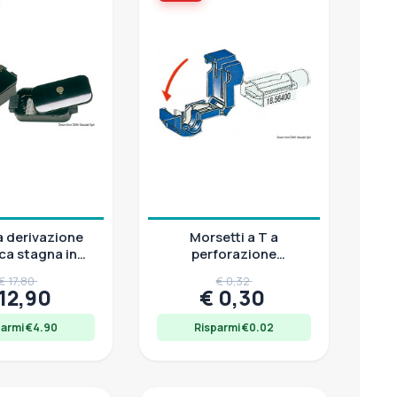
a derivazione
Morsetti a T a
ica stagna in
perforazione
te 8 morsetti
d'isolante, 1-2,5 mm²,
€ 17,80
€ 0,32
x127x45
pz 100
 12,90
€ 0,30
parmi €4.90
Risparmi €0.02