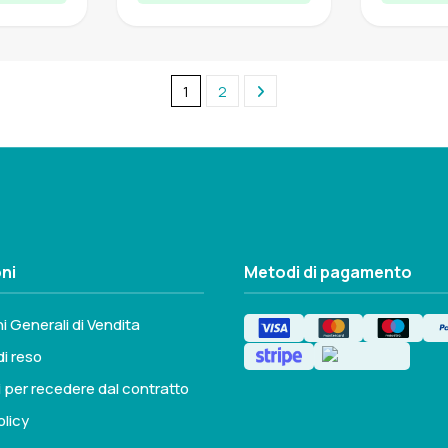
1
2
ni
Metodi di pagamento
i Generali di Vendita
di reso
i per recedere dal contratto
olicy