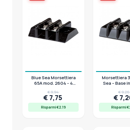
Blue Sea Morsettiera
Morsettiera 
65A mod. 2604 - 4
Sea – Base i
circuiti isolati
Ottone Nic
€ 9,94
€ 9,2
€ 7,75
€ 7,
Risparmi €2.19
Risparmi €