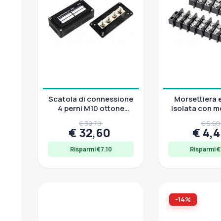
Prezzo
0,00 € - 46,00 €
Scatola di connessione
Morsettiera e
4 perni M10 ottone
isolata con mo
nichelato, 300A
acciaio nic
€ 39,70
€ 5,6
€ 32,60
€ 4,
Risparmi €7.10
Risparmi €
-14%