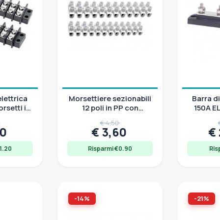
lettrica
Morsettiere sezionabili
Barra d
rsetti in
12 poli in PP con
150A E
helato
morsetto in ottone
Bar
0
€ 4,50
40
€ 3,60
€
1.20
Risparmi €0.90
Ris
-14%
-21%