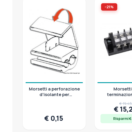
-21%
Morsetti a perforazione
Morsetti
d'isolante per
terminazion
derivazioni e giunzioni
elettrici in pl
€ 19,4
protezi
€ 15,
€ 0,15
Risparmi €