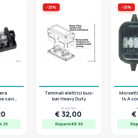
-21%
-21%
era
Teminali elettrici bus-
Morsetti
e cavi
bar Heavy Duty
14 A c
astica con
5
€ 40,90
one
20
€ 32,00
€
4.25
Risparmi €8.90
Ris