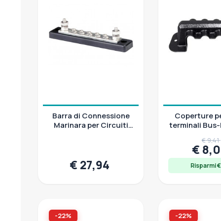
Barra di Connessione
Coperture pe
Marinara per Circuiti
terminali Bus-
Elettrici
nichelato, 
€ 9,41
€ 8,
€ 27,94
Risparmi €
-22%
-22%