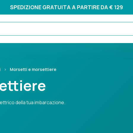
SPEDIZIONE GRATUITA A PARTIRE DA € 129
i
›
Morsetti e morsettiere
ettiere
lettrico della tua imbarcazione.
co della tua imbarcazione.