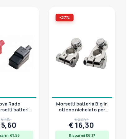
-27%
ova Rade
Morsetti batteria Big in
setti batteria
ottone nichelato per
VC, coppia
amperaggi elevati
€ 7,15
€ 22,47
 5,60
€ 16,30
parmi €1.55
Risparmi €6.17