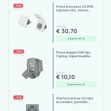
-15%
Presa a incasso CE IP56
tripolare 16A, ottone
nichelato, 83x83 mm,
ISO13297
€ 36,30
€ 30,70
Risparmi €5.60
-29%
Presa doppia USB tipo
Carling, impermeabile
IP65 con cappuccio
€ 14,30
€ 10,10
Risparmi €4.20
-14%
Startech presa 12V tipo
accendino, pannello
60x100 mm, cappuccio
stagno UV