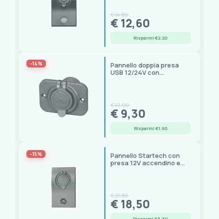
€ 14,80
€ 12,60
Risparmi €2.20
-14%
Pannello doppia presa
USB 12/24V con
cappuccio di protezione
€ 10,90
€ 9,30
Risparmi €1.60
-15%
Pannello Startech con
presa 12V accendino e
valvola reinseribile,
60x100 mm
€ 21,80
€ 18,50
Risparmi €3.30