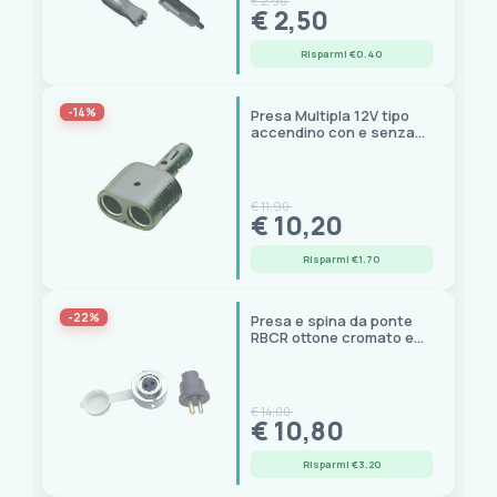
€ 2,90
€ 2,50
Risparmi €0.40
-14%
Presa Multipla 12V tipo
accendino con e senza
prolunga
€ 11,90
€ 10,20
Risparmi €1.70
-22%
Presa e spina da ponte
RBCR ottone cromato e
gomma, max 3A DC
€ 14,00
€ 10,80
Risparmi €3.20