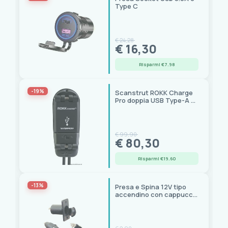
CBE
(22)
Type C
CLAMP
(1)
GATE14
(2)
Hubbell
(2)
€ 24,28
€ 16,30
Marinco
(6)
Osculati
(20)
Risparmi €7.98
QUICK
(1)
Scanstrut
(3)
-19%
Scanstrut ROKK Charge
Pro doppia USB Type-A +
Startech
(1)
Type-C stagna IPX6
Techno
(2)
12/24V
Trem
(53)
€ 99,90
Prezzo
Uflex
(1)
€ 80,30
1,00 € - 289,00 €
Risparmi €19.60
-13%
Presa e Spina 12V tipo
accendino con cappuccio
stagno