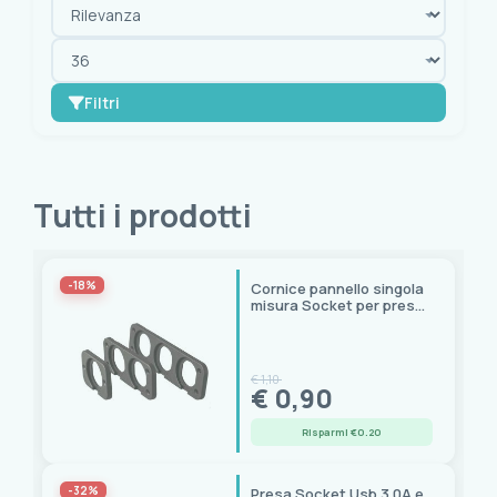
Filtri
OK
cancella tutto
Tutti i prodotti
Disponibilità
Spedizione immediata
(3)
-18%
Cornice pannello singola
misura Socket per prese
Selezioni
di corrente
Scontati
(150)
€ 1,10
€ 0,90
Marca
Risparmi €0.20
AAA
(8)
Batsystem
(2)
-32%
Presa Socket Usb 3.0A e