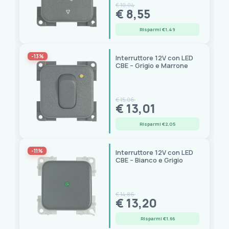
€ 10,04
€ 8,55
Risparmi €1.49
-13%
Interruttore 12V con LED
CBE – Grigio e Marrone
€ 15,06
€ 13,01
Risparmi €2.05
-11%
Interruttore 12V con LED
CBE – Bianco e Grigio
€ 14,86
€ 13,20
Risparmi €1.66