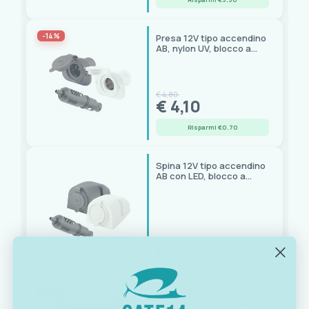
-14%
Presa 12V tipo accendino
AB, nylon UV, blocco a
rotazione impermeabile
€ 4,80
€ 4,10
Risparmi €0.70
Spina 12V tipo accendino
AB con LED, blocco a
rotazione, impermeabile
€ 6,50
-15%
Presa 12V + TV CBE
(9,5mm 75 Ohm) | Bianco