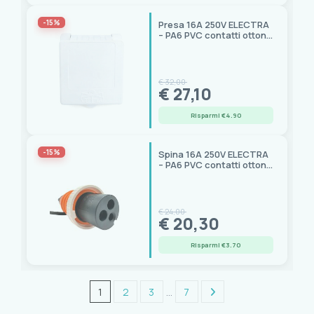
-15%
Presa 16A 250V ELECTRA
– PA6 PVC contatti ottone
nichelato
€ 32,00
€ 27,10
Risparmi €4.90
-15%
Spina 16A 250V ELECTRA
– PA6 PVC contatti ottone
argentato
€ 24,00
€ 20,30
Risparmi €3.70
1
2
3
…
7