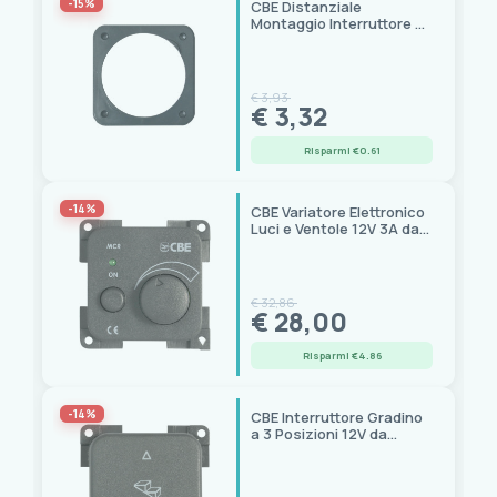
-15%
CBE Distanziale
Montaggio Interruttore a
Parete 60x60x10 mm
€ 3,93
€ 3,32
Risparmi €0.61
-14%
CBE Variatore Elettronico
Luci e Ventole 12V 3A da
Pannello
€ 32,86
€ 28,00
Risparmi €4.86
-14%
CBE Interruttore Gradino
a 3 Posizioni 12V da
Pannello