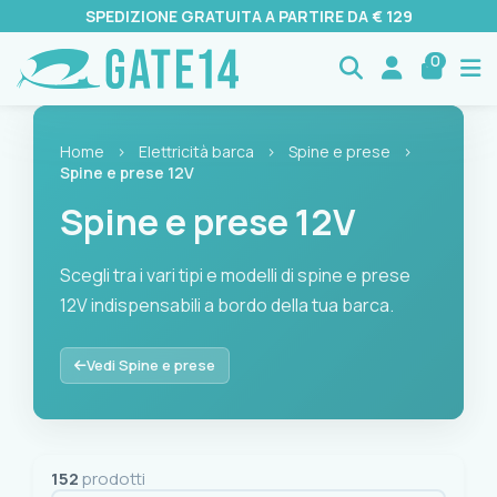
SPEDIZIONE GRATUITA A PARTIRE DA € 129
0
Home
›
Elettricità barca
›
Spine e prese
›
Spine e prese 12V
Spine e prese 12V
Scegli tra i vari tipi e modelli di spine e prese
12V indispensabili a bordo della tua barca.
Scegli tra i vari tipi e modelli di spine e prese 12V indispensa
Vedi Spine e prese
152
prodotti