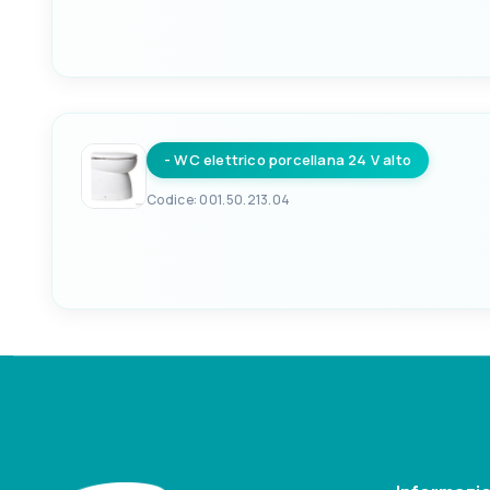
EAN
ALIMENTAZIONE
8033137051531
12 V
- WC elettrico porcellana 24 V alto
Codice: 001.50.213.04
EAN
ALIMENTAZIONE
8033137051548
24 V