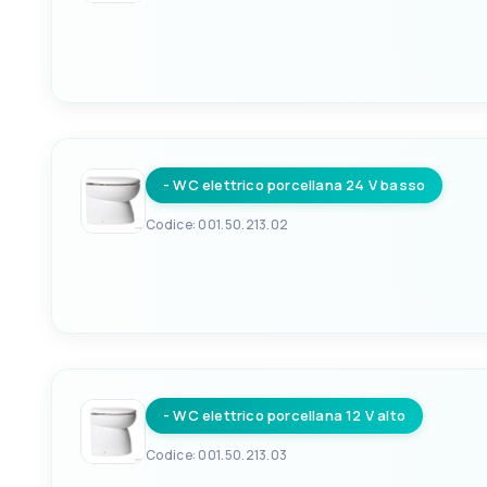
EAN
ALIMENTAZIONE
8033137051517
12 V
- WC elettrico porcellana 24 V basso
Codice: 001.50.213.02
EAN
ALIMENTAZIONE
8033137051524
24 V
- WC elettrico porcellana 12 V alto
Codice: 001.50.213.03