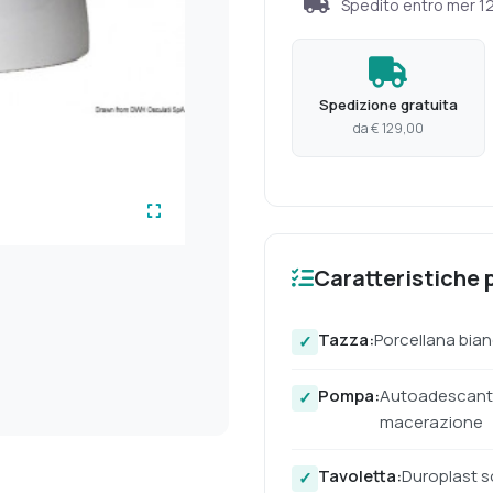
Spedito entro
mer 1
Spedizione gratuita
da € 129,00
Caratteristiche p
Tazza:
Porcellana bia
Pompa:
Autoadescante
macerazione
Tavoletta:
Duroplast s