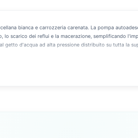
orcellana bianca e carrozzeria carenata. La pompa autoades
, lo scarico dei reflui e la macerazione, semplificando l'i
al getto d'acqua ad alta pressione distribuito su tutta la su
vela e a motore, si collega all'impianto idrico di bordo per 
enato si integra con gli interni delle cabine di bordo di liv
 scarico diretto a mare nelle acque dove consentito dalla 