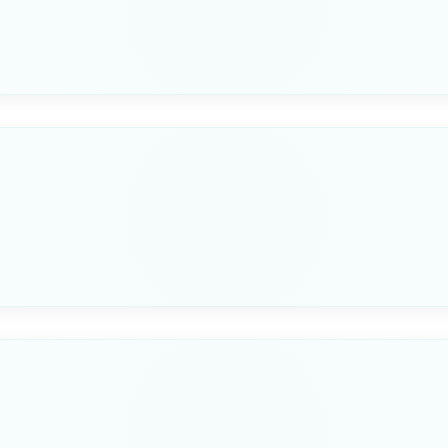
VERSIONE
TAVOLETTA
Basso
Duroplast 
Seleziona questa variante
VERSIONE
TAVOLETTA
Basso
Duroplast 
Seleziona questa variante