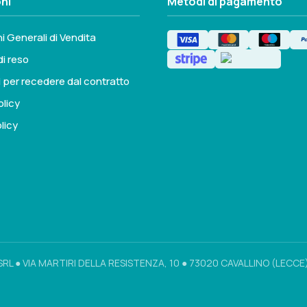
ni
Metodi di pagamento
i Generali di Vendita
di reso
i per recedere dal contratto
olicy
licy
SRL ● VIA MARTIRI DELLA RESISTENZA, 10 ● 73020 CAVALLINO (LECCE