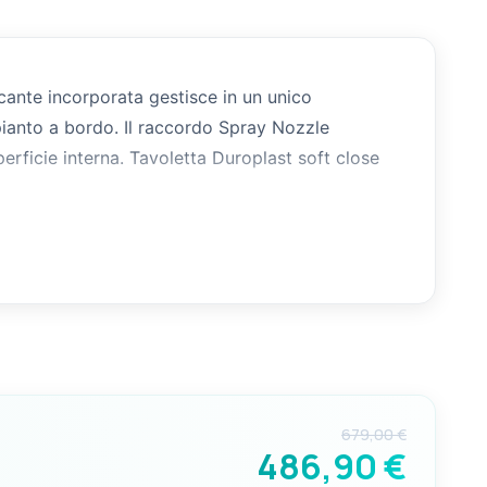
cante incorporata gestisce in un unico
mpianto a bordo. Il raccordo Spray Nozzle
perficie interna. Tavoletta Duroplast soft close
il carico e a un serbatoio di raccolta o a uno
ello medio-alto. Compatibile con serbatoi di
normativa vigente.
679,00 €
486,90 €