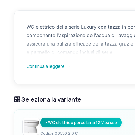
WC elettrico della serie Luxury con tazza in p
componente l'aspirazione dell'acqua di lavaggio
assicura una pulizia efficace della tazza grazie 
e pannello di comando inclusi di serie.
Continua a leggere
→
Progettato per l'installazione su imbarcazioni a 
scarico a mare per lo svuotamento. Il design car
raccolta acque nere dotati di maceratore o con
🎛️ Seleziona la variante
- WC elettrico porcellana 12 V basso
Codice: 001.50.213.01