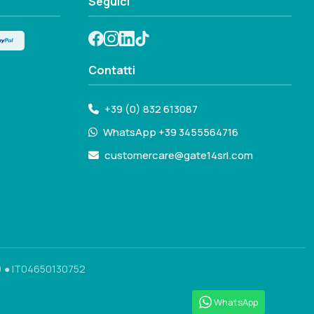
Seguici
Contatti
+39 (0) 832 613087
WhatsApp +39 3455564716
customercare@gate14srl.com
) ● IT04650130752
WhatsApp