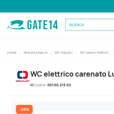
Categorie
Home
Idraulica barca
WC Nautici
WC Marini Elettrici
Caricamento categorie...
WC elettrico carenato L
Codice:
001.50.213.02
-28%