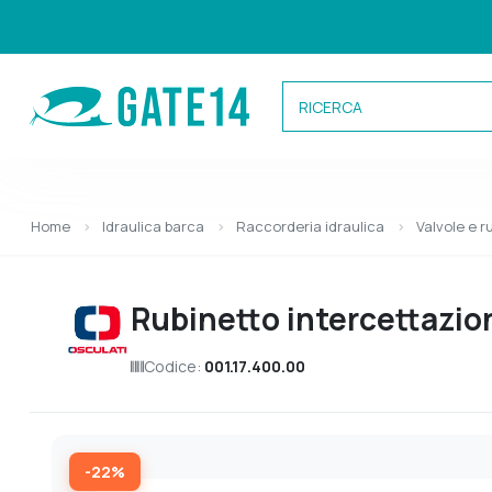
Categorie
Home
Idraulica barca
Raccorderia idraulica
Valvole e r
Caricamento categorie...
Rubinetto intercettazio
Codice:
001.17.400.00
-22%