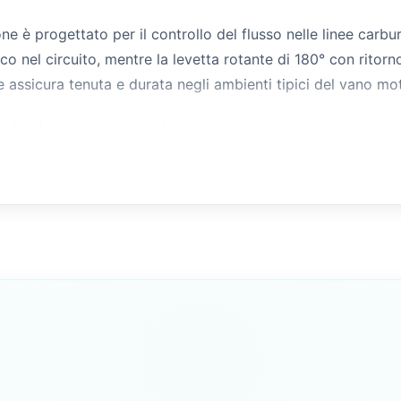
tone è progettato per il controllo del flusso nelle linee car
co nel circuito, mentre la levetta rotante di 180° con ritor
ne assicura tenuta e durata negli ambienti tipici del vano mo
te tra il serbatoio e il motore, in posizione accessibile per c
zione. Può essere azionato direttamente a mano oppure a 
mediatamente raggiungibili. La misura del raccordo è indicat