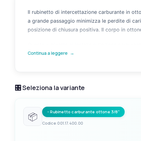
Il rubinetto di intercettazione carburante in ot
a grande passaggio minimizza le perdite di cari
posizione di chiusura positiva. Il corpo in otto
Questo rubinetto si installa sulle linee carburan
Continua a leggere
→
emergenza o durante le operazioni di manuten
possibile il montaggio anche in posizioni non im
🎛️ Seleziona la variante
- Rubinetto carburante ottone 3/8"
📦
Codice: 001.17.400.00