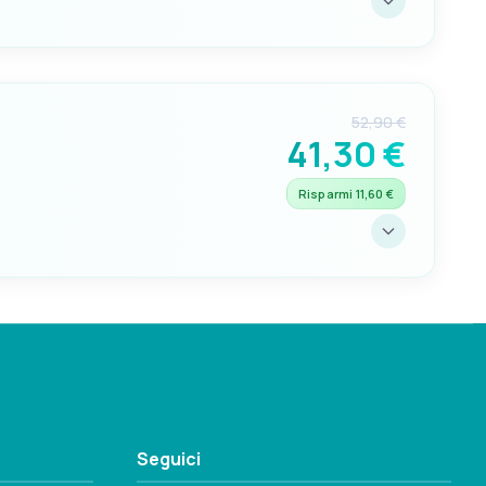
RACCORDO DA
3/8”
52,90 €
41,30 €
Risparmi 11,60 €
RACCORDO DA
1/2”
Seguici