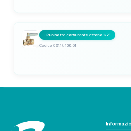
EAN
SI PUÒ A
8033137102547
Cavo 1
- Rubinetto carburante ottone 1/2"
Codice: 001.17.400.01
EAN
SI PUÒ A
8033137102554
Cavo 1
Informazio