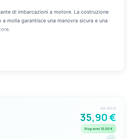
burante di imbarcazioni a motore. La costruzione
no a molla garantisce una manovra sicura e una
tore.
onsentire l'intercettazione rapida in caso di
distanza tramite cavo di comando, rendendo
a nella tabella varianti.
45,90 €
35,90 €
Risparmi 10,00 €