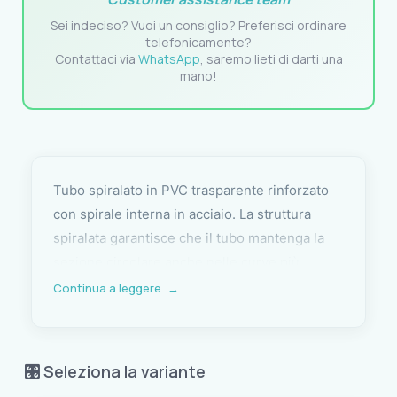
Sei indeciso? Vuoi un consiglio? Preferisci ordinare
telefonicamente?
Contattaci via
WhatsApp
, saremo lieti di darti una
mano!
Tubo spiralato in PVC trasparente rinforzato
con spirale interna in acciaio. La struttura
spiralata garantisce che il tubo mantenga la
sezione circolare anche nelle curve più
strette, fino a un raggio pari al diametro
Continua a leggere
→
esterno, senza rischio di schiacciamento o
ostruzione del flusso. La trasparenza del
materiale consente di verificare visivamente il
🎛️ Seleziona la variante
passaggio dei fluidi.