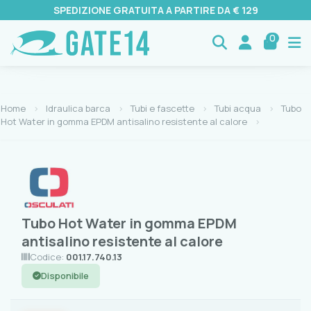
SPEDIZIONE GRATUITA A PARTIRE DA € 129
0
Home
Idraulica barca
Tubi e fascette
Tubi acqua
Tubo
Hot Water in gomma EPDM antisalino resistente al calore
Tubo Hot Water in gomma EPDM
antisalino resistente al calore
Codice:
001.17.740.13
Disponibile