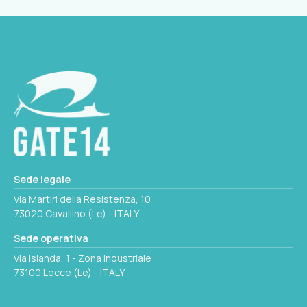
8033137104473
PESO INDICATIVO
0.80kg/m
SEZIONE
40 x 54mm
QUANTITÀ MINIMA
20
ROTOLO
10m
Seleziona questa variante
PESO INDICATIVO
Sede legale
1.33kg/m
Via Martiri della Resistenza, 10
73020 Cavallino (Le) - ITALY
QUANTITÀ MINIMA
Sede operativa
10
Via Islanda, 1 - Zona Industriale
73100 Lecce (Le) - ITALY
Seleziona questa variante