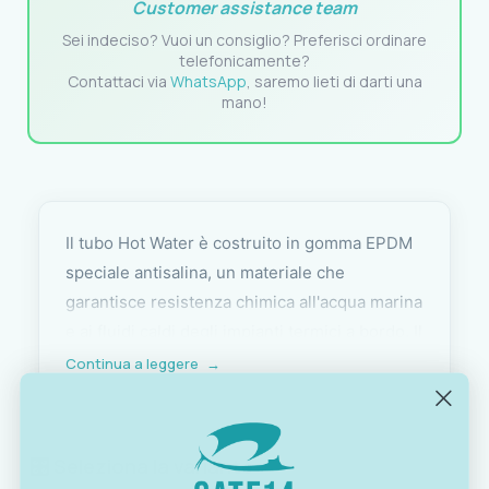
Customer assistance team
Sei indeciso? Vuoi un consiglio? Preferisci ordinare
telefonicamente?
Contattaci via
WhatsApp
, saremo lieti di darti una
mano!
Il tubo Hot Water è costruito in gomma EPDM
speciale antisalina, un materiale che
garantisce resistenza chimica all'acqua marina
e ai fluidi caldi degli impianti termici a bordo. Il
rinforzo interno in tessuti sintetici mantiene la
Continua a leggere
→
forma del tubo sotto pressione, mentre la
superficie interna liscia riduce le perdite di
carico lungo il circuito.
🎛️ Seleziona la variante