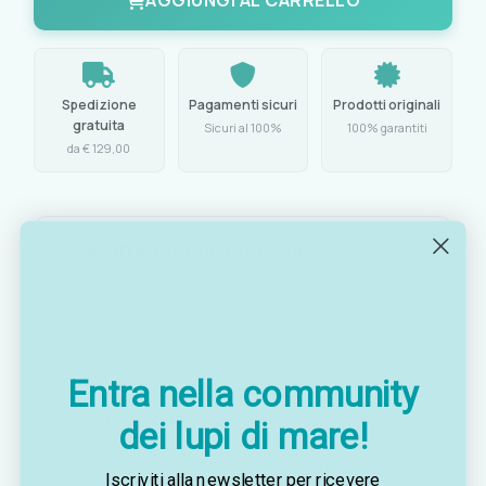
AGGIUNGI AL CARRELLO
Spedizione
Pagamenti sicuri
Prodotti originali
gratuita
Sicuri al 100%
100% garantiti
da € 129,00
Caratteristiche principali
Protezione:
IP67
Funzione:
seconda stazione di controllo per
fischi elettronici Marco
Entra nella community
Incluso:
microfono con connettore stagno
dei lupi di mare!
Compatibilità:
articoli Marco 21.431.12, 21.431.24,
Iscriviti alla newsletter per ricevere