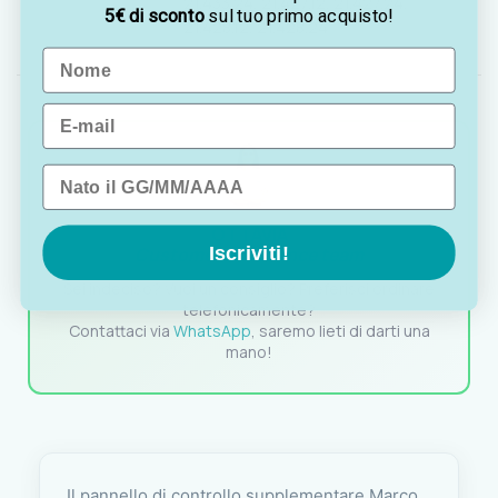
21.433.24, 21.427.12, 21.427.24,
5€ di sconto
sul tuo primo acquisto!
21.428.12, 21.428.24
Name
Email
Data di nascita
OTTAVIA
Iscriviti!
Customer assistance team
Sei indeciso? Vuoi un consiglio? Preferisci ordinare
telefonicamente?
Contattaci via
WhatsApp
, saremo lieti di darti una
mano!
Il pannello di controllo supplementare Marco