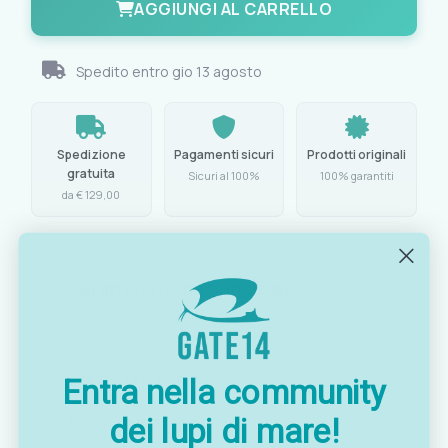
AGGIUNGI AL CARRELLO
Spedito entro
gio 13 agosto
Spedizione
Pagamenti sicuri
Prodotti originali
gratuita
Sicuri al 100%
100% garantiti
da € 129,00
Caratteristiche principali
Tensione:
12V
Capacità serbatoio:
2,8 litri
Entra nella community
dei lupi di mare!
Materiale vaschetta:
polietilene