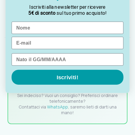
Dotazione:
motore con pompa, supporto, tubo, 2
Iscriviti alla newsletter per ricevere
evaporatori a spruzzo
5€ di sconto
sul tuo primo acquisto!
Name
Misure:
220x100x130 mm
Email
Data di nascita
Iscriviti!
OTTAVIA
Customer assistance team
Sei indeciso? Vuoi un consiglio? Preferisci ordinare
telefonicamente?
Contattaci via
WhatsApp
, saremo lieti di darti una
mano!