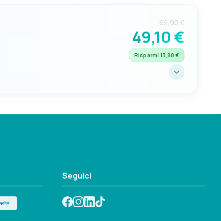
62,90 €
49,10 €
Risparmi 13,80 €
C
14mm
Seguici