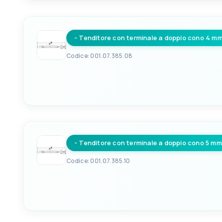
8033137079849
6
- Tenditore con terminale a doppio cono 4 m
PER CAVI Ø
3mm
Codice: 001.07.385.08
EAN
FILETTO D1 MA
8033137079856
8
- Tenditore con terminale a doppio cono 5 mm
PER CAVI Ø
4mm
Codice: 001.07.385.10
EAN
FILETTO D1 MA
8033137079863
10