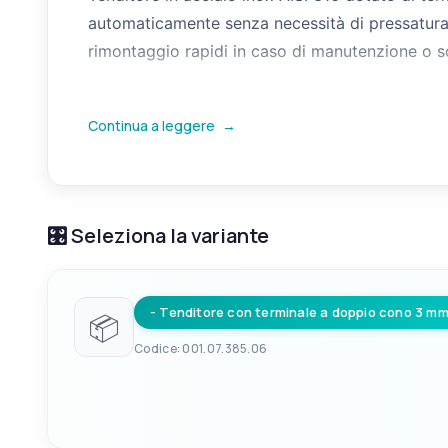
automaticamente senza necessità di pressatura 
rimontaggio rapidi in caso di manutenzione o s
La semplicità di installazione rende questo tendi
Continua a leggere
→
usuali di armo fisso e può essere abbinato a for
diverse misure per adattarsi a vari diametri di 
🎛️ Seleziona la variante
- Tenditore con terminale a doppio cono 3 m
📦
Codice: 001.07.385.06
EAN
FILETTO D1 MA