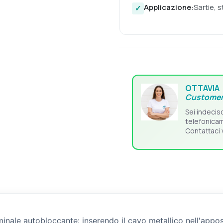
Applicazione:
Sartie, s
OTTAVIA
Customer
Sei indecis
telefonica
Contattaci 
rminale autobloccante: inserendo il cavo metallico nell'appo