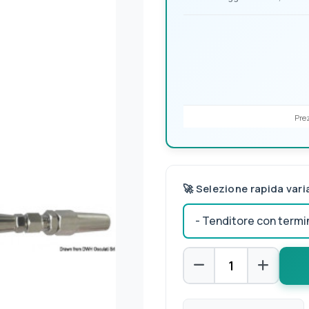
Prez
🚀 Selezione rapida vari