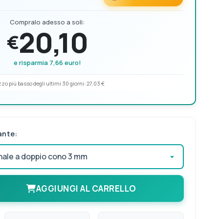
Compralo adesso a soli:
20,10
€
e risparmia 7,66 euro!
zo più basso degli ultimi 30 giorni:
27,03 €
ante:
AGGIUNGI AL CARRELLO