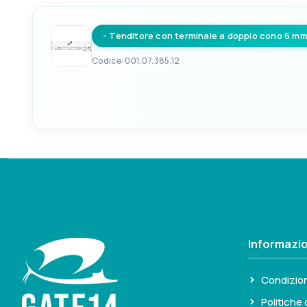
- Tenditore con terminale a doppio cono 6 m
PER CAVI Ø
5mm
Codice: 001.07.385.12
EAN
FILETTO D1 MA
8033137079870
12
PER CAVI Ø
6mm
Informazio
Condizion
Politiche 