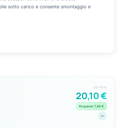
abile sotto carico e consente smontaggio e
i diretti a bordo. Si integra con gli standard
amento tra albero e coperta. Disponibile in
27,76 €
20,10 €
Risparmi 7,66 €
C