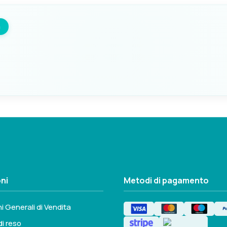
m
Seleziona questa variante
A
B
290mm
405mm
ni
Metodi di pagamento
Seleziona questa variante
i Generali di Vendita
di reso