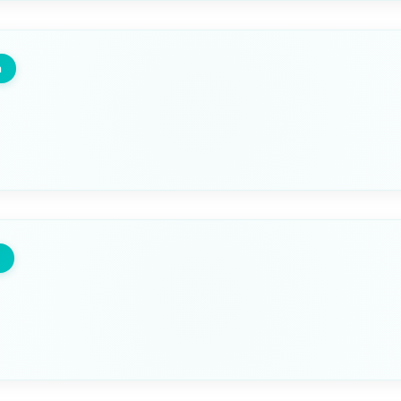
175mm
245mm
m
Seleziona questa variante
A
B
200mm
285mm
Seleziona questa variante
A
B
245mm
335mm