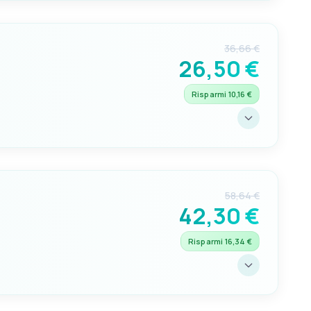
7.5mm
36,66 €
26,50 €
Risparmi 10,16 €
C
11mm
58,64 €
42,30 €
Risparmi 16,34 €
C
12mm