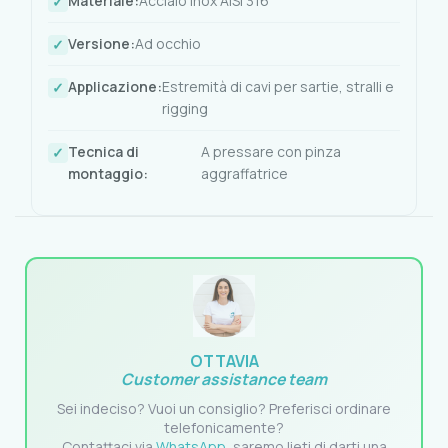
Materiale:
Acciaio inox AISI 316
Versione:
Ad occhio
Applicazione:
Estremità di cavi per sartie, stralli e
rigging
Tecnica di
A pressare con pinza
montaggio:
aggraffatrice
OTTAVIA
Customer assistance team
Sei indeciso? Vuoi un consiglio? Preferisci ordinare
telefonicamente?
Contattaci via
WhatsApp
, saremo lieti di darti una