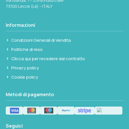
Via Islanda, 1 - Zona Industriale
L2
73100 Lecce (Le) - ITALY
51mm
D3
11mm
Informazioni
Seleziona questa variante
D2
Condizioni Generali di Vendita
12.5mm
Politiche di reso
Clicca qui per recedere dal contratto
L2
64mm
Privacy policy
Cookie policy
Seleziona questa variante
Metodi di pagamento
Seguici