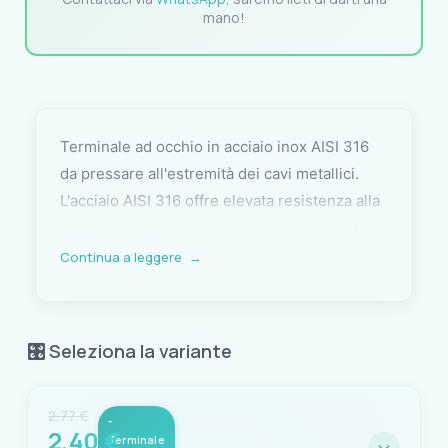
mano!
Terminale ad occhio in acciaio inox AISI 316
da pressare all'estremità dei cavi metallici.
L'acciaio AISI 316 offre elevata resistenza alla
corrosione da cloruri, requisito fondamentale
per i componenti del sartiame esposti in
Continua a leggere
→
permanenza agli agenti marini. Il profilo ad
occhio consente il collegamento diretto a
redance, arridatoi, perni e altri elementi del
🎛️ Seleziona la variante
rigging.
Utilizzato nella costruzione e nel rifacimento
2,77 €
-
2,40 €
di sartie e stralli, il terminale viene aggraffato
Terminale