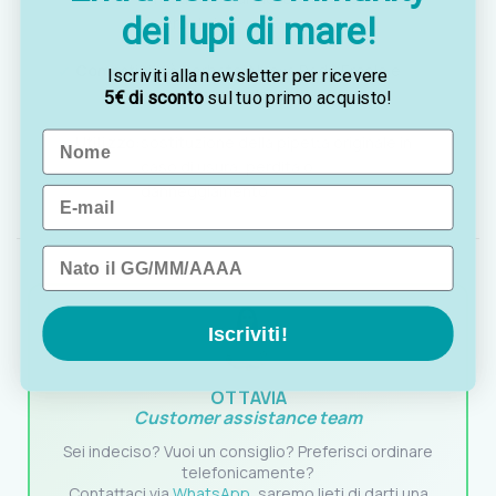
dei lupi di mare!
serbatoio
Compatibilità:
serbatoi Nuova Rade Ercole e
Iscriviti alla newsletter per ricevere
Sogliola (ricambio originale)
5€ di sconto
sul tuo primo acquisto!
Name
Utilizzo:
sostituzione della pipetta originale in
caso di usura, perdita o
danneggiamento
Email
Data di nascita
Iscriviti!
OTTAVIA
Customer assistance team
Sei indeciso? Vuoi un consiglio? Preferisci ordinare
telefonicamente?
Contattaci via
WhatsApp
, saremo lieti di darti una