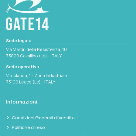
originale installato nei serbatoi modello Ercole
e modello Sogliola. È indicata per operazioni
di manutenzione ordinaria o per la
sostituzione in caso di usura, crepe,
deformazioni o perdita di tenuta del pezzo
Sede legale
originale.
Via Martiri della Resistenza, 10
73020 Cavallino (Le) - ITALY
Prima di procedere alla sostituzione, svuotare
Sede operativa
il serbatoio e verificare le condizioni del
Via Islanda, 1 - Zona Industriale
portagomma di pescaggio nella stessa
73100 Lecce (Le) - ITALY
occasione. Controllare anche lo stato del
coperchio di ispezione e delle guarnizioni:
intervenire su più componenti in un'unica
Informazioni
apertura del serbatoio riduce i tempi di fermo
barca e il rischio di perdite successive. Dopo
Condizioni Generali di Vendita
il montaggio, verificare la tenuta prima di
Politiche di reso
rimettere in servizio l'impianto.