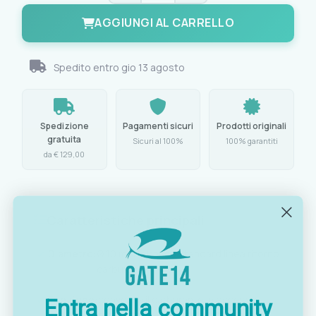
AGGIUNGI AL CARRELLO
Spedito entro
gio 13 agosto
Spedizione
Pagamenti sicuri
Prodotti originali
gratuita
Sicuri al 100%
100% garantiti
da € 129,00
Caratteristiche principali
Diametro:
Ø 10 mm, attacco standard linea ritorno
carburante
Funzione:
convoglia il carburante in eccesso
Entra nella community
restituito dal motore all'interno del