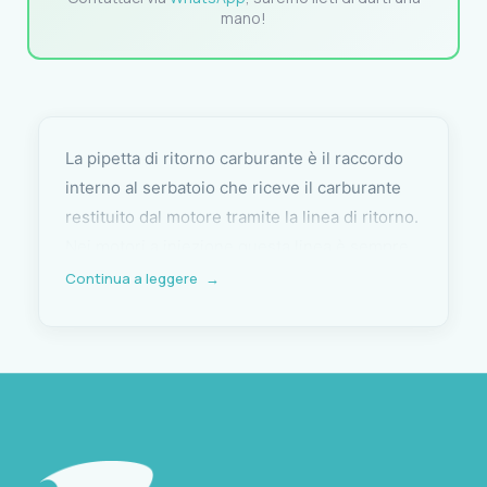
mano!
La pipetta di ritorno carburante è il raccordo
interno al serbatoio che riceve il carburante
restituito dal motore tramite la linea di ritorno.
Nei motori a iniezione questa linea è sempre
presente: il carburante non iniettato torna al
Continua a leggere
→
serbatoio attraverso questo raccordo, e una
pipetta difettosa o danneggiata può causare
perdite interne, riduzione di efficienza o
contaminazione del carburante con aria.
Questa pipetta di ricambio Nuova Rade ha
diametro Ø 10 mm e sostituisce il componente