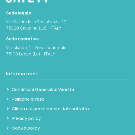
Nessuna fonte di alimentazione richiesta.
Sede legale
I carboni attivi hanno una capacità di
Via Martiri della Resistenza, 10
assorbimento limitata nel tempo: prevedere la
73020 Cavallino (Le) - ITALY
sostituzione periodica del filtro in funzione
Sede operativa
dell'utilizzo del WC e del volume del
Via Islanda, 1 - Zona Industriale
serbatoio.
73100 Lecce (Le) - ITALY
Informazioni
Condizioni Generali di Vendita
Politiche di reso
Clicca qui per recedere dal contratto
Privacy policy
Cookie policy