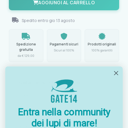
AGGIUNGI AL CARRELLO
Spedito entro
gio 13 agosto
Spedizione
Pagamenti sicuri
Prodotti originali
gratuita
Sicuri al 100%
100% garantiti
da € 129,00
Caratteristiche principali
Tipo:
filtro a carboni attivi per sfiato serbatoio
acque nere
Entra nella community
Dimensioni:
Ø 50 x 250 mm
dei lupi di mare!
Attacco portagomma:
½"