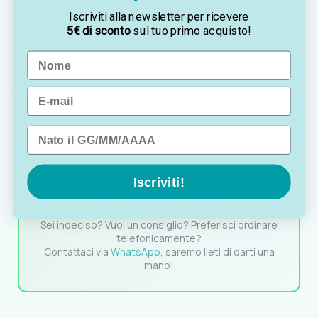
Iscriviti alla newsletter per ricevere
Materiale:
alluminio e nylon
5€ di sconto
sul tuo primo acquisto!
Name
Fissaggio:
fascette a parete incluse
Email
Data di nascita
Iscriviti!
OTTAVIA
Customer assistance team
Sei indeciso? Vuoi un consiglio? Preferisci ordinare
telefonicamente?
Contattaci via
WhatsApp
, saremo lieti di darti una
mano!