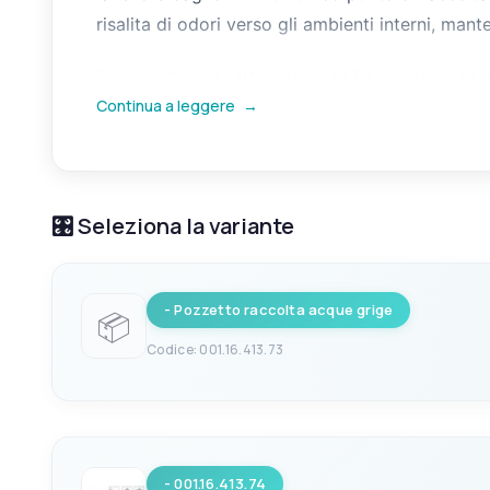
risalita di odori verso gli ambienti interni, ma
Il coperchio a scatto consente l'ispezione e la p
Continua a leggere
→
dell'imbarcazione e si collega alle tubazioni di
altrimenti necessarie per ogni singolo scarico.
🎛️ Seleziona la variante
- Pozzetto raccolta acque grige
📦
Codice: 001.16.413.73
EAN
V
8033137095894
12
- 001.16.413.74