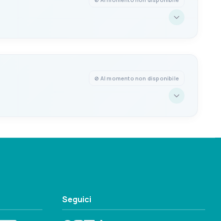
BOX MISURE
+29/37mm
266x206x113hmm
L/MIN
TIPO POMPA
Automatica Sahara 750
⊘ Al momento non disponibile
BOX MISURE
+29/37mm
330x186x111hmm
L/MIN
TIPO POMPA
Automatica Sahara 750
BOX MISURE
+29/37mm
330x186x111hmm
Seguici