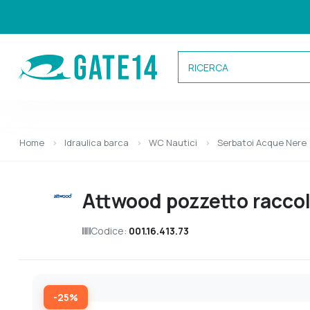
Categorie
Home
Idraulica barca
WC Nautici
Serbatoi Acque Nere
Caricamento categorie...
Attwood pozzetto racco
Codice:
001.16.413.73
-25%