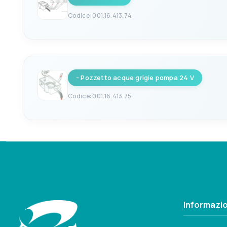
PREVALENZA MAX
USCITA DA
2.1m
19mm
Codice: 001.16.413.74
EAN
V
8033137095900
12
- Pozzetto acque grigie pompa 24 V
PREVALENZA MAX
USCITA DA
3m
19mm
Codice: 001.16.413.75
EAN
V
8033137010538
24
PREVALENZA MAX
USCITA DA
3m
19mm
Informazio