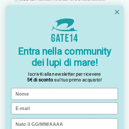
Illuminazione:
LED bianco integrato nell'inserto
centrale
Applicazione:
Poggiapiedi da pozzetto o zona di
manovra
Entra nella community
dei lupi di mare!
Iscriviti alla newsletter per ricevere
5€ di sconto
sul tuo primo acquisto!
OTTAVIA
Name
Customer assistance team
Sei indeciso? Vuoi un consiglio? Preferisci ordinare
Email
telefonicamente?
Contattaci via
WhatsApp
, saremo lieti di darti una
mano!
Data di nascita