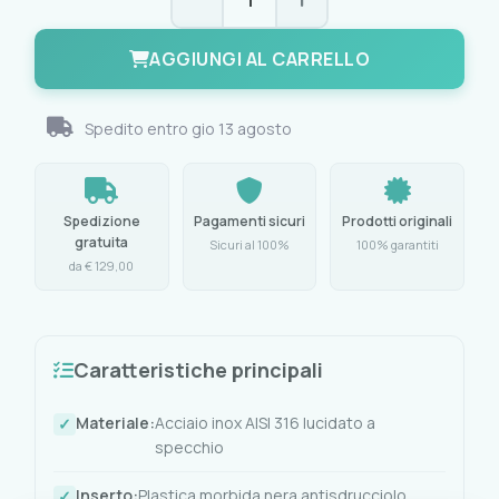
AGGIUNGI AL CARRELLO
Spedito entro
gio 13 agosto
Spedizione
Pagamenti sicuri
Prodotti originali
gratuita
Sicuri al 100%
100% garantiti
da € 129,00
Caratteristiche principali
Materiale:
Acciaio inox AISI 316 lucidato a
specchio
Inserto:
Plastica morbida nera antisdrucciolo