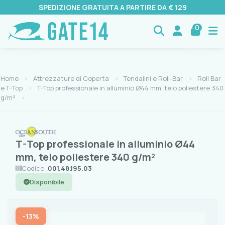
SPEDIZIONE GRATUITA A PARTIRE DA € 129
0
Home
Attrezzature di Coperta
Tendalini e Roll-Bar
Roll Bar
e T-Top
T-Top professionale in alluminio Ø44 mm, telo poliestere 340
g/m²
T-Top professionale in alluminio Ø44
mm, telo poliestere 340 g/m²
Codice:
001.48.195.03
Disponibile
-13%