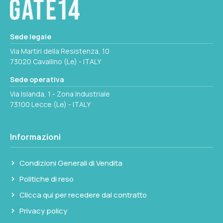
modifiche strutturali al natante. Indicato per
open e cabin cruiser dove si richiede
protezione solare sul posto di comando. Il
Sede legale
montaggio sfrutta la regolabilità dei collari di
Via Martiri della Resistenza, 10
fissaggio per ottenere l'inclinazione e l'altezza
73020 Cavallino (Le) - ITALY
ottimali.
Sede operativa
Via Islanda, 1 - Zona Industriale
Superata la velocità di 25 nodi è necessario
73100 Lecce (Le) - ITALY
rimuovere o ripiegare il telo per evitare
sollecitazioni eccessive sulla struttura e sui
raccordi.
Informazioni
Condizioni Generali di Vendita
Politiche di reso
Clicca qui per recedere dal contratto
Privacy policy