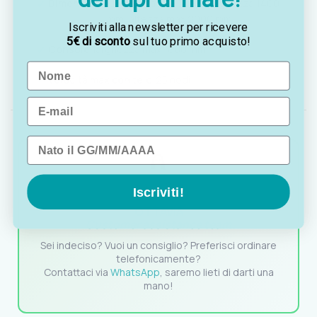
Dimensioni:
lunghezza 2000 mm, larghezza 1400
mm, altezza max 2000 mm
Iscriviti alla newsletter per ricevere
5€ di sconto
sul tuo primo acquisto!
Console:
larghezza max 1000 mm
Name
Velocità max con telo:
25 nodi
Email
Data di nascita
Iscriviti!
OTTAVIA
Customer assistance team
Sei indeciso? Vuoi un consiglio? Preferisci ordinare
telefonicamente?
Contattaci via
WhatsApp
, saremo lieti di darti una
mano!