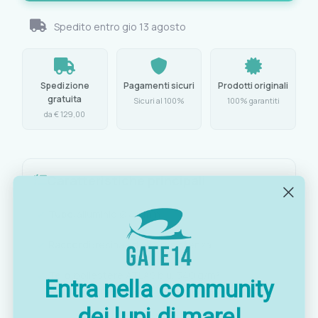
Spedito entro
gio 13 agosto
Spedizione
Pagamenti sicuri
Prodotti originali
gratuita
Sicuri al 100%
100% garantiti
da € 129,00
Caratteristiche principali
Tubo:
alluminio Ø 44 mm
Raccordi:
resina ad alta resistenza
Telo:
poliestere ATLAS blu, 340 g/m²,
Entra nella community
impermeabile e UV resistente
dei lupi di mare!