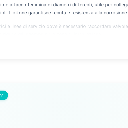
io e attacco femmina di diametri differenti, utile per coll
ipli. L'ottone garantisce tenuta e resistenza alla corrosione
rici e linee di servizio dove è necessario raccordare valvole,
a riduce gli ingombri nella zona di installazione.
4"