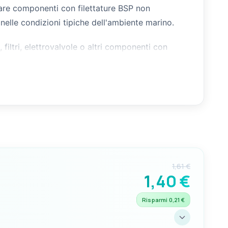
egare componenti con filettature BSP non
 nelle condizioni tipiche dell'ambiente marino.
 filtri, elettrovalvole o altri componenti con
1,61 €
1,40 €
Risparmi 0,21 €