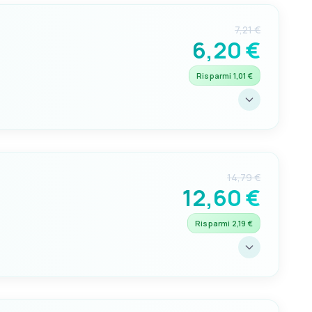
7,21 €
6,20 €
Risparmi 1,01 €
mmina
14,79 €
12,60 €
Risparmi 2,19 €
na