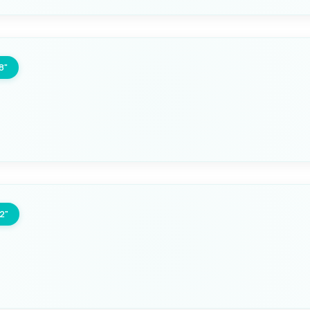
FILETTO
3/8" maschio x 1/4" femm
8"
Seleziona questa variante
FILETTO
1/2" maschiox 3/8" femmi
2"
Seleziona questa variante
FILETTO