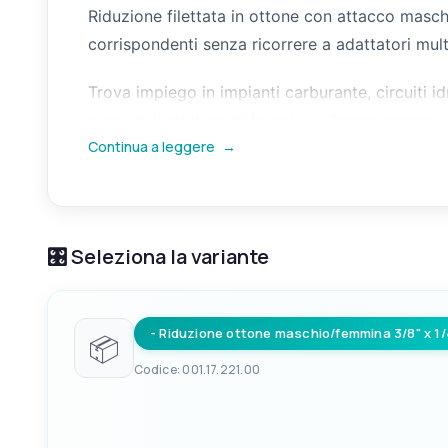
Riduzione filettata in ottone con attacco masch
corrispondenti senza ricorrere a adattatori mult
Trova impiego in impianti carburante, circuiti id
passi di filettatura differenti. La forma compatt
Continua a leggere
→
🎛️ Seleziona la variante
- Riduzione ottone maschio/femmina 3/8" x 1/
📦
Codice: 001.17.221.00