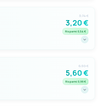
ina
3,74 €
3,20 €
Risparmi 0,54 €
6,59 €
5,60 €
Risparmi 0,99 €
na