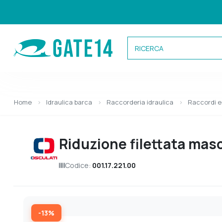
Categorie
Home
Idraulica barca
Raccorderia idraulica
Raccordi 
Caricamento categorie...
Riduzione filettata mas
Codice:
001.17.221.00
-13%