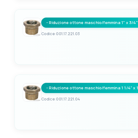
8033137098574
- Riduzione ottone maschio/femmina 1" x 3/4"
Codice: 001.17.221.03
EAN
8033137098581
- Riduzione ottone maschio/femmina 1 1/4" x 1
Codice: 001.17.221.04
EAN
8033137098598