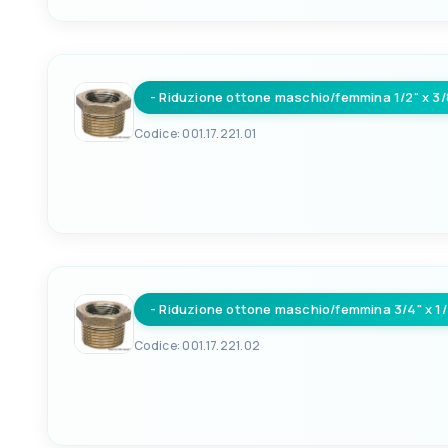
EAN
8033137098550
- Riduzione ottone maschio/femmina 1/2" x 3/
Codice: 001.17.221.01
EAN
8033137098567
- Riduzione ottone maschio/femmina 3/4" x 1/
Codice: 001.17.221.02
EAN