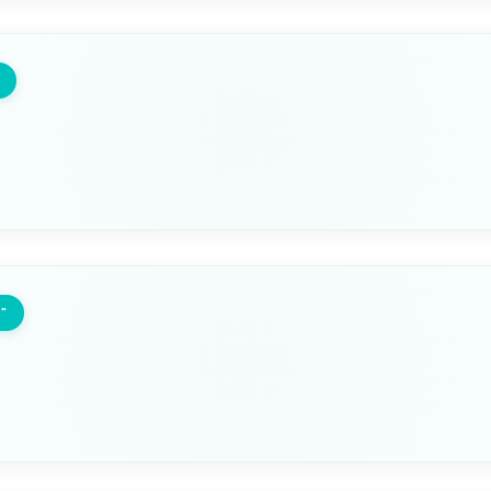
3/4" maschio x 1/2" femm
Seleziona questa variante
FILETTO
1" maschio x 3/4" femmina
"
Seleziona questa variante
FILETTO
1" 1/4 maschio x 1" femmi