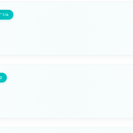
" 1/4
Seleziona questa variante
FILETTO
1" 1/2 maschio x 1" 1/4 fe
/2
Seleziona questa variante
FILETTO
2" maschio x 1" 1/2 femmi