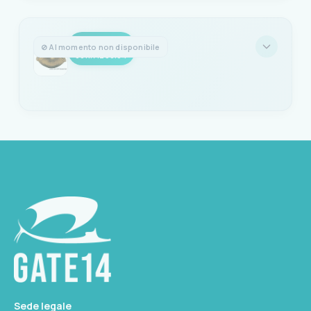
8033137099557
-
⊘ Al momento non disponibile
001.17.230.04
FILETTO
3/4 x 1"
Codice: 001.17.230.04
EAN
Seleziona questa variante
8033137099564
FILETTO
1" x 1" 1/4
Non disponibile
Sede legale