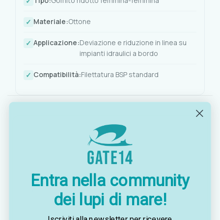
Tipo:
Gomito ridotto femmina-femmina
Materiale:
Ottone
Applicazione:
Deviazione e riduzione in linea su
impianti idraulici a bordo
Compatibilità:
Filettatura BSP standard
OTTAVIA
Customer assistance team
Entra nella community
Sei indeciso? Vuoi un consiglio? Preferisci ordinare
dei lupi di mare!
telefonicamente?
Contattaci via
WhatsApp
, saremo lieti di darti una
mano!
Iscriviti alla newsletter per ricevere