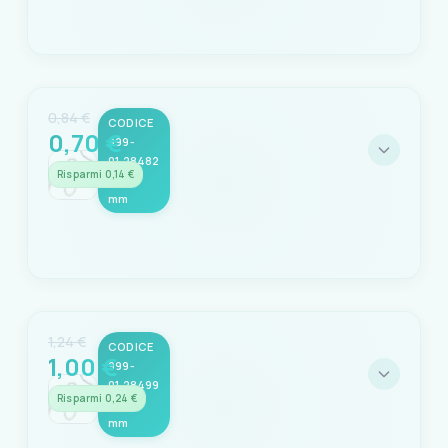
Codice: 999-01.28475
EAN
8058640328475
0,84 €
CODICE
0,70 €
999-
Seleziona questa variante
01.28482
Risparmi 0,14 €
- ø 10
mm
Codice: 999-01.28482
EAN
8058640328482
1,24 €
CODICE
1,00 €
999-
Seleziona questa variante
01.28499
Risparmi 0,24 €
- ø 12
mm