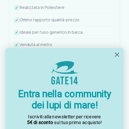
Realizzata in Poliestere
Ottimo rapporto qualità-prezzo
Ideale per l'uso generico in barca
Venduta al metro
Entra nella community
OTTAVIA
dei lupi di mare!
Customer assistance team
Sei indeciso? Vuoi un consiglio? Preferisci ordinare
Iscriviti alla newsletter per ricevere
telefonicamente?
5€ di sconto
sul tuo primo acquisto!
Contattaci via
WhatsApp
, saremo lieti di darti una
mano!