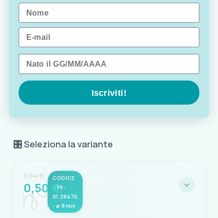
Name
Email
Data di nascita
Cima Nautica Standard con un ottimo rapporto
qualità/prezzo. Adatta per ancore, ormeggio e
usi generici. Realizzata in Poliestere. Vendita
Iscriviti!
a metro.
🎛️ Seleziona la variante
0,54 €
CODICE
0,50 €
999-
01.28475
- ø 8 mm