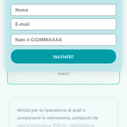
Name
Email
Data di nascita
OTTAVIA
Customer assistance team
Iscriviti!
Sei indeciso? Vuoi un consiglio? Preferisci ordinare
telefonicamente?
Contattaci via
WhatsApp
, saremo lieti di darti una
mano!
Minikit per la riparazione di scafi e
componenti in vetroresina, composto da
resina poliestere (200 g), catalizzatore,