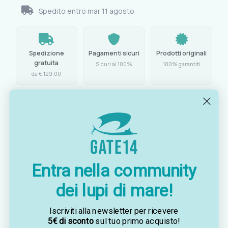
Spedito entro
mar 11 agosto
Spedizione
Pagamenti sicuri
Prodotti originali
gratuita
Sicuri al 100%
100% garantiti
da € 129,00
Caratteristiche principali
Contenuto:
Resina poliestere, catalizzatore,
tessuto fibra di vetro 120x20 cm,
Entra nella community
bicchierino miscelatore
dei lupi di mare!
Quantità resina:
200 g
Iscriviti alla newsletter per ricevere
Formato:
Minikit per riparazioni puntuali
5€ di sconto
sul tuo primo acquisto!