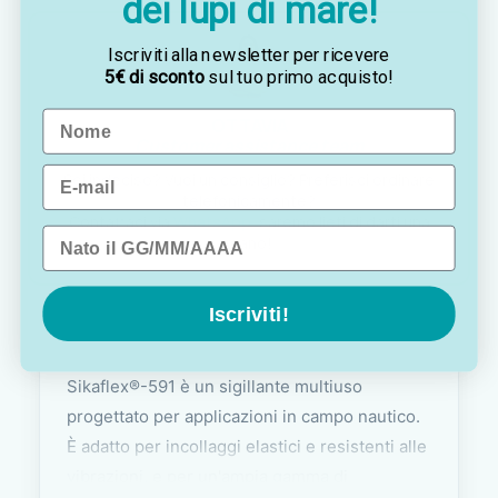
dei lupi di mare!
Iscriviti alla newsletter per ricevere
5€ di sconto
sul tuo primo acquisto!
Name
OTTAVIA
Customer assistance team
Email
Sei indeciso? Vuoi un consiglio? Preferisci ordinare
telefonicamente?
Contattaci via
WhatsApp
, saremo lieti di darti una
Data di nascita
mano!
Iscriviti!
Sikaflex®-591 è un sigillante multiuso
progettato per applicazioni in campo nautico.
È adatto per incollaggi elastici e resistenti alle
vibrazioni, e per un'ampia gamma di