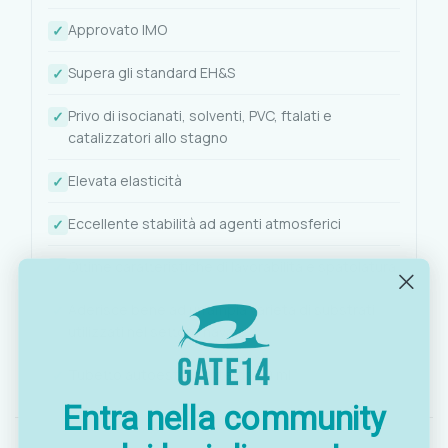
Approvato IMO
Supera gli standard EH&S
Privo di isocianati, solventi, PVC, ftalati e
catalizzatori allo stagno
Elevata elasticità
Eccellente stabilità ad agenti atmosferici
Ottime caratteristiche di lavorabilità e spatolatura
Aderisce bene ad un'ampia varietà di substrati
utilizzati nel settore navale
Tubetto autoestrudente da 70 ml
Entra nella community