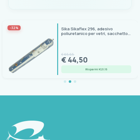
Seleziona questa variante
EAN
7612895709901
-32%
Sika Sikaflex 296, adesivo
poliuretanico per vetri, sacchetto
# COLORE
600 ml nero
Bianco
€ 65,65
€ 44,50
Seleziona questa variante
Risparmi €21.15