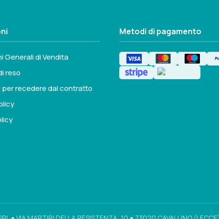
ni
Metodi di pagamento
i Generali di Vendita
di reso
i per recedere dal contratto
olicy
licy
SRL ● VIA MARTIRI DELLA RESISTENZA, 10 ● 73020 CAVALLINO (LECCE