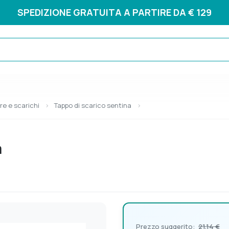
SPEDIZIONE GRATUITA A PARTIRE DA € 129
re e scarichi
Tappo di scarico sentina
a
Prezzo suggerito:
21,14 €