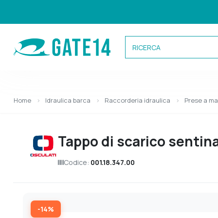
Categorie
Home
Idraulica barca
Raccorderia idraulica
Prese a ma
Caricamento categorie...
Tappo di scarico sentin
Codice:
001.18.347.00
-14%