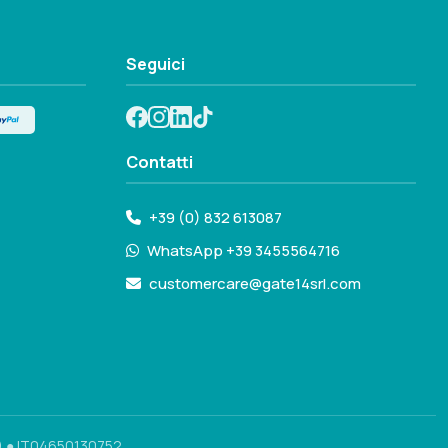
Seguici
Contatti
+39 (0) 832 613087
WhatsApp +39 3455564716
customercare@gate14srl.com
) ● IT04650130752