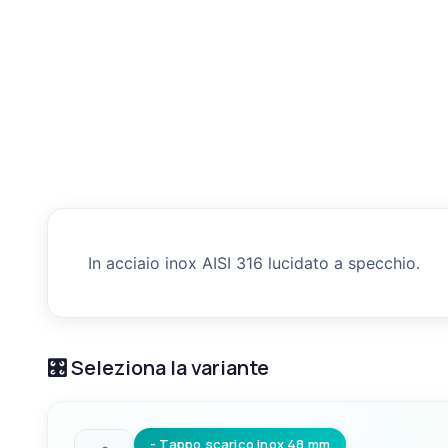
In acciaio inox AISI 316 lucidato a specchio.
🎛️ Seleziona la variante
- Tappo scarico inox 48 mm