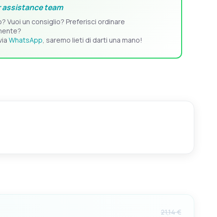
 assistance team
o? Vuoi un consiglio? Preferisci ordinare
mente?
via
WhatsApp
, saremo lieti di darti una mano!
21,14 €