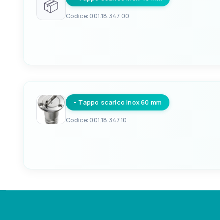
📦
Codice: 001.18.347.00
EAN
LUNGHEZ
8033137106606
53mm
- Tappo scarico inox 60 mm
Codice: 001.18.347.10
EAN
LUNGHEZ
8033137106613
69mm