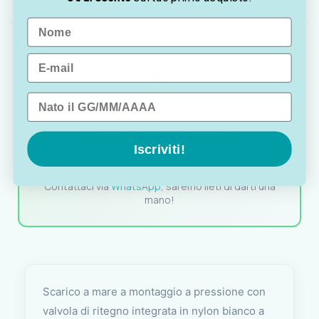
Name
Email
Data di nascita
OTTAVIA
Customer assistance team
Iscriviti!
Sei indeciso? Vuoi un consiglio? Preferisci ordinare
telefonicamente?
Contattaci via
WhatsApp
, saremo lieti di darti una
mano!
Scarico a mare a montaggio a pressione con
valvola di ritegno integrata in nylon bianco a