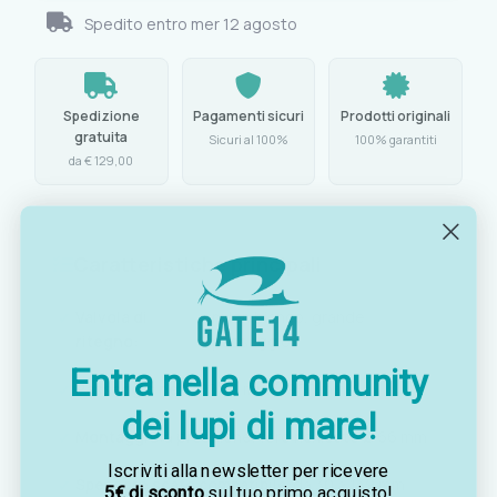
Spedito entro
mer 12 agosto
Spedizione
Pagamenti sicuri
Prodotti originali
gratuita
Sicuri al 100%
100% garantiti
da € 129,00
Caratteristiche principali
Valvola di
nylon bianco, grande
ritegno:
passaggio
Entra nella community
Passaggio netto:
Ø 50 mm (1960 mm²)
dei lupi di mare!
Montaggio:
a pressione, foro richiesto Ø 66 mm
Iscriviti alla newsletter per ricevere
Spessore scafo compatibile:
da 30 a 139 mm
5€ di sconto
sul tuo primo acquisto!